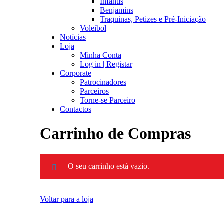
Infantis
Benjamins
Traquinas, Petizes e Pré-Iniciação
Voleibol
Notícias
Loja
Minha Conta
Log in | Registar
Corporate
Patrocinadores
Parceiros
Torne-se Parceiro
Contactos
Carrinho de Compras
O seu carrinho está vazio.
Voltar para a loja