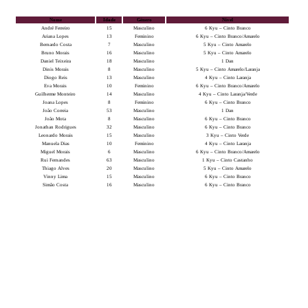
Nome
Idade
Género
Nível
André Ferreiro
15
Masculino
6 Kyu – Cinto Branco
Ariana Lopes
13
Feminino
6 Kyu – Cinto Branco/Amarelo
Bernardo Costa
7
Masculino
5 Kyu – Cinto Amarelo
Bruno Morais
16
Masculino
5 Kyu – Cinto Amarelo
Daniel Teixeira
18
Masculino
1 Dan
Dinis Morais
8
Masculino
5 Kyu – Cinto Amarelo/Laranja
Diogo Reis
13
Masculino
4 Kyu – Cinto Laranja
Eva Morais
10
Feminino
6 Kyu – Cinto Branco/Amarelo
Guilherme Monteiro
14
Masculino
4 Kyu – Cinto Laranja/Verde
Joana Lopes
8
Feminino
6 Kyu – Cinto Branco
João Correia
53
Masculino
1 Dan
João Mota
8
Masculino
6 Kyu – Cinto Branco
Jonathan Rodrigues
32
Masculino
6 Kyu – Cinto Branco
Leonardo Morais
15
Masculino
3 Kyu – Cinto Verde
Manuela Dias
10
Feminino
4 Kyu – Cinto Laranja
Miguel Morais
6
Masculino
6 Kyu – Cinto Branco/Amarelo
Rui Fernandes
63
Masculino
1 Kyu – Cinto Castanho
Thiago Alves
20
Masculino
5 Kyu – Cinto Amarelo
Vinny Lima
15
Masculino
6 Kyu – Cinto Branco
Simão Costa
16
Masculino
6 Kyu – Cinto Branco