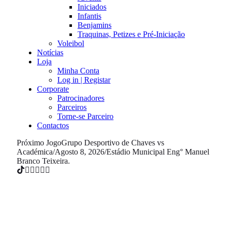
Iniciados
Infantis
Benjamins
Traquinas, Petizes e Pré-Iniciação
Voleibol
Notícias
Loja
Minha Conta
Log in | Registar
Corporate
Patrocinadores
Parceiros
Torne-se Parceiro
Contactos
Próximo Jogo
Grupo Desportivo de Chaves vs
Académica
/
Agosto 8, 2026
/
Estádio Municipal Eng° Manuel
Branco Teixeira.