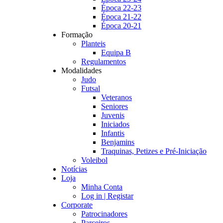
Época 22-23
Época 21-22
Época 20-21
Formação
Planteis
Equipa B
Regulamentos
Modalidades
Judo
Futsal
Veteranos
Seniores
Juvenis
Iniciados
Infantis
Benjamins
Traquinas, Petizes e Pré-Iniciação
Voleibol
Notícias
Loja
Minha Conta
Log in | Registar
Corporate
Patrocinadores
Parceiros