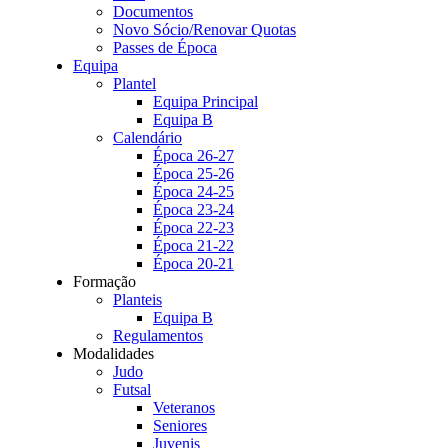
Documentos
Novo Sócio/Renovar Quotas
Passes de Época
Equipa
Plantel
Equipa Principal
Equipa B
Calendário
Época 26-27
Época 25-26
Época 24-25
Época 23-24
Época 22-23
Época 21-22
Época 20-21
Formação
Planteis
Equipa B
Regulamentos
Modalidades
Judo
Futsal
Veteranos
Seniores
Juvenis