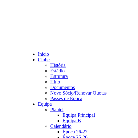
Início
Clube
História
Estádio
Estrutura
Hino
Documentos
Novo Sócio/Renovar Quotas
Passes de Época
Equipa
Plantel
Equipa Principal
Equipa B
Calendário
Época 26-27
Época 25-26