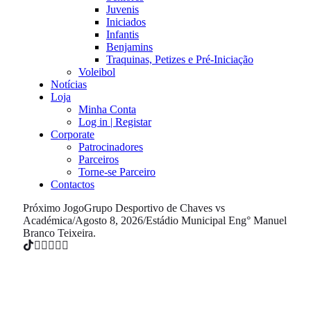
Juvenis
Iniciados
Infantis
Benjamins
Traquinas, Petizes e Pré-Iniciação
Voleibol
Notícias
Loja
Minha Conta
Log in | Registar
Corporate
Patrocinadores
Parceiros
Torne-se Parceiro
Contactos
Próximo Jogo
Grupo Desportivo de Chaves vs
Académica
/
Agosto 8, 2026
/
Estádio Municipal Eng° Manuel
Branco Teixeira.