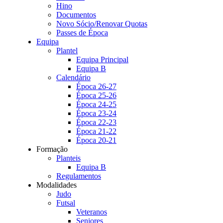
Hino
Documentos
Novo Sócio/Renovar Quotas
Passes de Época
Equipa
Plantel
Equipa Principal
Equipa B
Calendário
Época 26-27
Época 25-26
Época 24-25
Época 23-24
Época 22-23
Época 21-22
Época 20-21
Formação
Planteis
Equipa B
Regulamentos
Modalidades
Judo
Futsal
Veteranos
Seniores