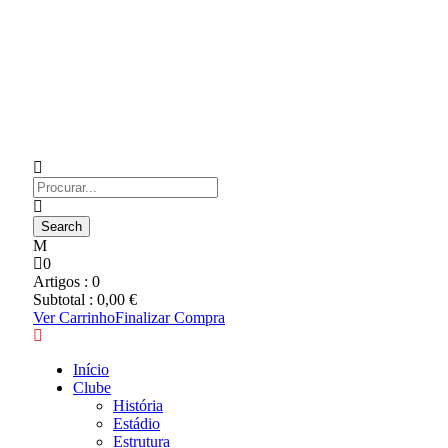
0
Artigos :
0
Subtotal :
0,00
€
Ver Carrinho
Finalizar Compra
Início
Clube
História
Estádio
Estrutura