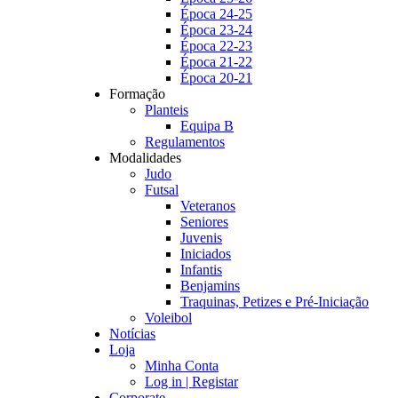
Época 24-25
Época 23-24
Época 22-23
Época 21-22
Época 20-21
Formação
Planteis
Equipa B
Regulamentos
Modalidades
Judo
Futsal
Veteranos
Seniores
Juvenis
Iniciados
Infantis
Benjamins
Traquinas, Petizes e Pré-Iniciação
Voleibol
Notícias
Loja
Minha Conta
Log in | Registar
Corporate