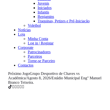
Juvenis
Iniciados
Infantis
Benjamins
Traquinas, Petizes e Pré-Iniciação
Voleibol
Notícias
Loja
Minha Conta
Log in | Registar
Corporate
Patrocinadores
Parceiros
Torne-se Parceiro
Contactos
Próximo Jogo
Grupo Desportivo de Chaves vs
Académica
/
Agosto 8, 2026
/
Estádio Municipal Eng° Manuel
Branco Teixeira.