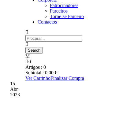
Patrocinadores
Parceiros
Torne-se Parceiro
Contactos
0
Artigos :
0
Subtotal :
0,00
€
Ver Carrinho
Finalizar Compra
15
Abr
2023
MUNICIPAL TEVE
PERTO DE 8500
ESPECTADORES