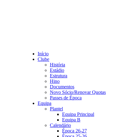
Início
Clube
História
Estádio
Estrutura
Hino
Documentos
Novo Sócio/Renovar Quotas
Passes de Época
Equipa
Plantel
Equipa Principal
Equipa B
Calendário
Época 26-27
Época 25-26