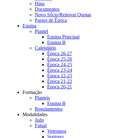
Hino
Documentos
Novo Sócio/Renovar Quotas
Passes de Época
Equipa
Plantel
Equipa Principal
Equipa B
Calendário
Época 26-27
Época 25-26
Época 24-25
Época 23-24
Época 22-23
Época 21-22
Época 20-21
Formação
Planteis
Equipa B
Regulamentos
Modalidades
Judo
Futsal
Veteranos
Seniores