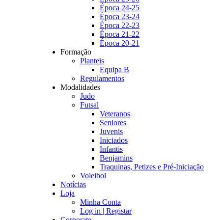
Época 24-25
Época 23-24
Época 22-23
Época 21-22
Época 20-21
Formação
Planteis
Equipa B
Regulamentos
Modalidades
Judo
Futsal
Veteranos
Seniores
Juvenis
Iniciados
Infantis
Benjamins
Traquinas, Petizes e Pré-Iniciação
Voleibol
Notícias
Loja
Minha Conta
Log in | Registar
Corporate