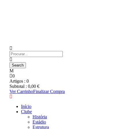
0
Artigos :
0
Subtotal :
0,00
€
Ver Carrinho
Finalizar Compra
Início
Clube
História
Estádio
Estrutura