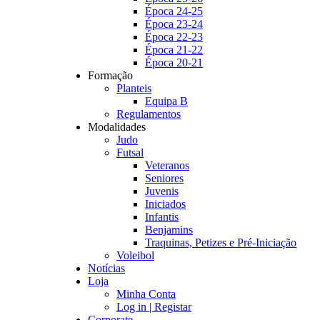
Época 24-25
Época 23-24
Época 22-23
Época 21-22
Época 20-21
Formação
Planteis
Equipa B
Regulamentos
Modalidades
Judo
Futsal
Veteranos
Seniores
Juvenis
Iniciados
Infantis
Benjamins
Traquinas, Petizes e Pré-Iniciação
Voleibol
Notícias
Loja
Minha Conta
Log in | Registar
Corporate