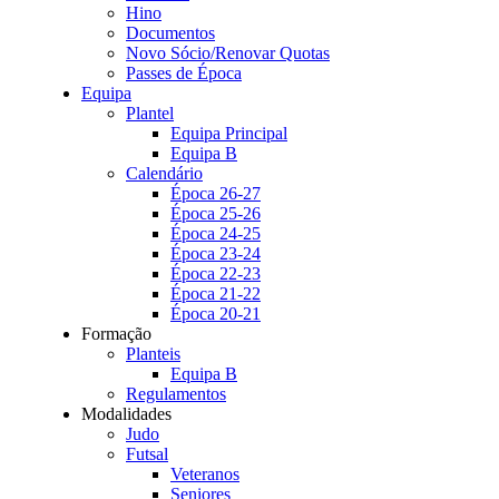
Hino
Documentos
Novo Sócio/Renovar Quotas
Passes de Época
Equipa
Plantel
Equipa Principal
Equipa B
Calendário
Época 26-27
Época 25-26
Época 24-25
Época 23-24
Época 22-23
Época 21-22
Época 20-21
Formação
Planteis
Equipa B
Regulamentos
Modalidades
Judo
Futsal
Veteranos
Seniores