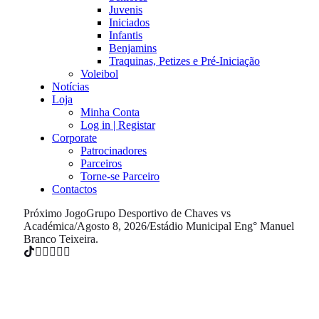
Juvenis
Iniciados
Infantis
Benjamins
Traquinas, Petizes e Pré-Iniciação
Voleibol
Notícias
Loja
Minha Conta
Log in | Registar
Corporate
Patrocinadores
Parceiros
Torne-se Parceiro
Contactos
Próximo Jogo
Grupo Desportivo de Chaves vs
Académica
/
Agosto 8, 2026
/
Estádio Municipal Eng° Manuel
Branco Teixeira.