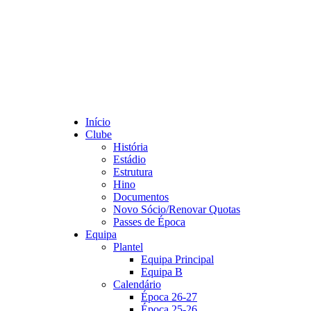
Início
Clube
História
Estádio
Estrutura
Hino
Documentos
Novo Sócio/Renovar Quotas
Passes de Época
Equipa
Plantel
Equipa Principal
Equipa B
Calendário
Época 26-27
Época 25-26