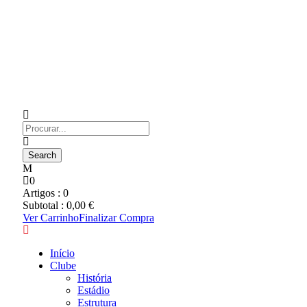
0
Artigos :
0
Subtotal :
0,00
€
Ver Carrinho
Finalizar Compra
Início
Clube
História
Estádio
Estrutura