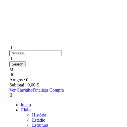
0
Artigos :
0
Subtotal :
0,00
€
Ver Carrinho
Finalizar Compra
Início
Clube
História
Estádio
Estrutura