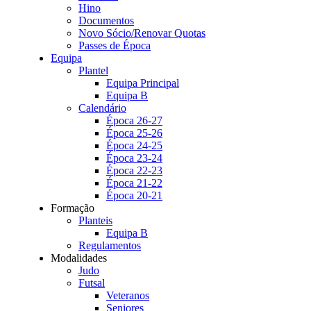
Hino
Documentos
Novo Sócio/Renovar Quotas
Passes de Época
Equipa
Plantel
Equipa Principal
Equipa B
Calendário
Época 26-27
Época 25-26
Época 24-25
Época 23-24
Época 22-23
Época 21-22
Época 20-21
Formação
Planteis
Equipa B
Regulamentos
Modalidades
Judo
Futsal
Veteranos
Seniores