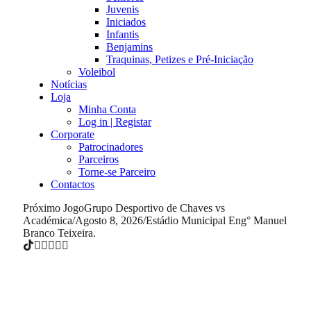
Juvenis
Iniciados
Infantis
Benjamins
Traquinas, Petizes e Pré-Iniciação
Voleibol
Notícias
Loja
Minha Conta
Log in | Registar
Corporate
Patrocinadores
Parceiros
Torne-se Parceiro
Contactos
Próximo Jogo
Grupo Desportivo de Chaves vs
Académica
/
Agosto 8, 2026
/
Estádio Municipal Eng° Manuel
Branco Teixeira.