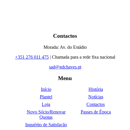
Contactos
Morada: Av. do Estádio
+351 276 011 475
| Chamada para a rede fixa nacional
sad@gdchaves.pt
Menu
Início
História
Plantel
Notícias
Loja
Contactos
Novo Sócio/Renovar
Passes de Época
Quotas
Inquérito de Satisfação