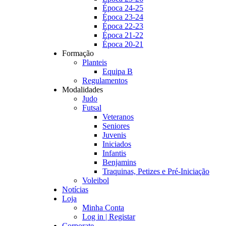
Época 24-25
Época 23-24
Época 22-23
Época 21-22
Época 20-21
Formação
Planteis
Equipa B
Regulamentos
Modalidades
Judo
Futsal
Veteranos
Seniores
Juvenis
Iniciados
Infantis
Benjamins
Traquinas, Petizes e Pré-Iniciação
Voleibol
Notícias
Loja
Minha Conta
Log in | Registar
Corporate