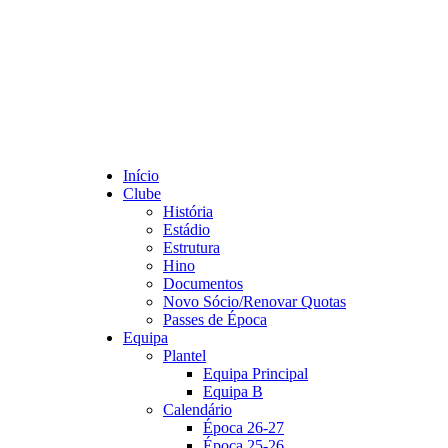
Início
Clube
História
Estádio
Estrutura
Hino
Documentos
Novo Sócio/Renovar Quotas
Passes de Época
Equipa
Plantel
Equipa Principal
Equipa B
Calendário
Época 26-27
Época 25-26