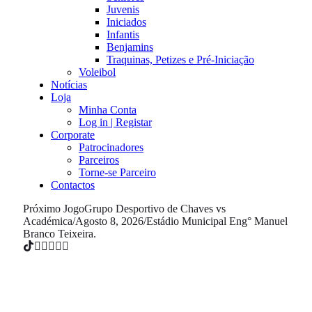
Juvenis
Iniciados
Infantis
Benjamins
Traquinas, Petizes e Pré-Iniciação
Voleibol
Notícias
Loja
Minha Conta
Log in | Registar
Corporate
Patrocinadores
Parceiros
Torne-se Parceiro
Contactos
Próximo Jogo
Grupo Desportivo de Chaves vs
Académica
/
Agosto 8, 2026
/
Estádio Municipal Eng° Manuel
Branco Teixeira.