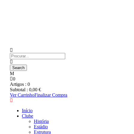
0
Artigos :
0
Subtotal :
0,00
€
Ver Carrinho
Finalizar Compra
Início
Clube
História
Estádio
Estrutura