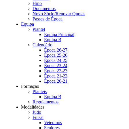
Hino
Documentos
Novo Sócio/Renovar Quotas
Passes de Época
Equipa
Plantel
Equipa Principal
Equipa B
Calendário
Época 26-27
Época 25-26
Época 24-25
Época 23-24
Época 22-23
Época 21-22
Época 20-21
Formação
Planteis
Equipa B
Regulamentos
Modalidades
Judo
Futsal
Veteranos
Seniores