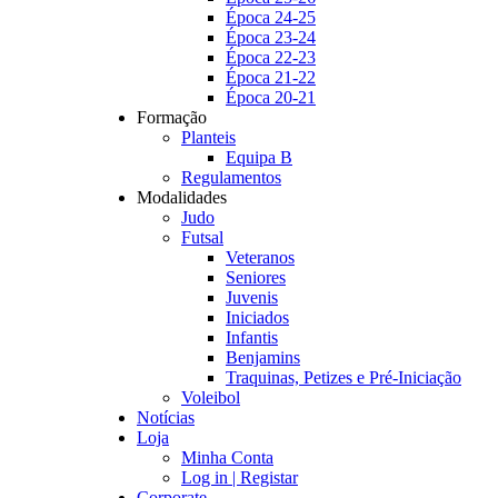
Época 24-25
Época 23-24
Época 22-23
Época 21-22
Época 20-21
Formação
Planteis
Equipa B
Regulamentos
Modalidades
Judo
Futsal
Veteranos
Seniores
Juvenis
Iniciados
Infantis
Benjamins
Traquinas, Petizes e Pré-Iniciação
Voleibol
Notícias
Loja
Minha Conta
Log in | Registar
Corporate