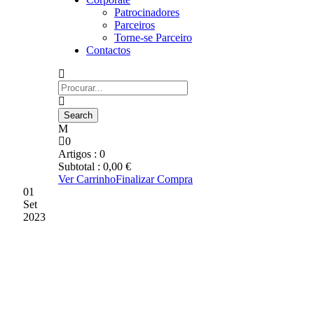
Patrocinadores
Parceiros
Torne-se Parceiro
Contactos
0
Artigos :
0
Subtotal :
0,00
€
Ver Carrinho
Finalizar Compra
01
Set
2023
RÚBEN RIBEIRO É
VALENTE
TRANSMONTANO