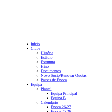
Início
Clube
História
Estádio
Estrutura
Hino
Documentos
Novo Sócio/Renovar Quotas
Passes de Época
Equipa
Plantel
Equipa Principal
Equipa B
Calendário
Época 26-27
Época 25-26