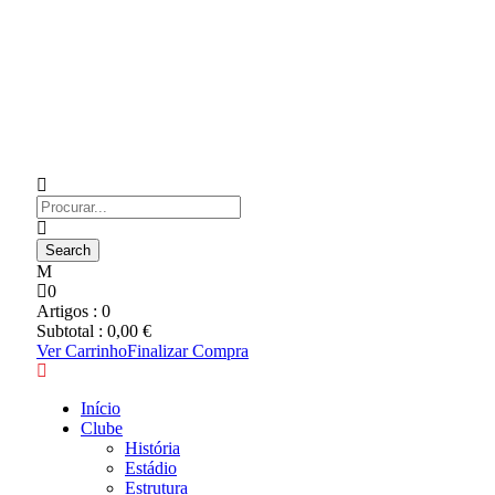
0
Artigos :
0
Subtotal :
0,00
€
Ver Carrinho
Finalizar Compra
Início
Clube
História
Estádio
Estrutura