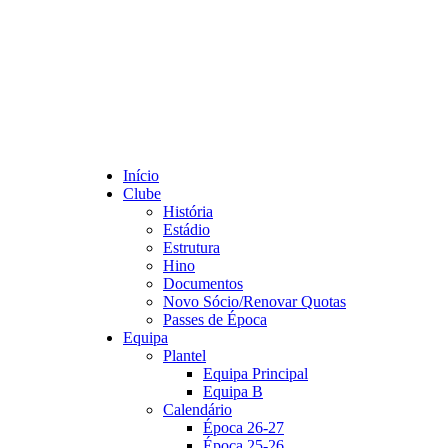
Início
Clube
História
Estádio
Estrutura
Hino
Documentos
Novo Sócio/Renovar Quotas
Passes de Época
Equipa
Plantel
Equipa Principal
Equipa B
Calendário
Época 26-27
Época 25-26