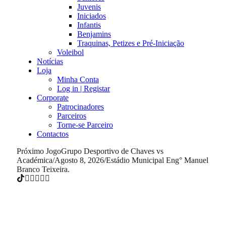
Juvenis
Iniciados
Infantis
Benjamins
Traquinas, Petizes e Pré-Iniciação
Voleibol
Notícias
Loja
Minha Conta
Log in | Registar
Corporate
Patrocinadores
Parceiros
Torne-se Parceiro
Contactos
Próximo Jogo
Grupo Desportivo de Chaves vs
Académica
/
Agosto 8, 2026
/
Estádio Municipal Eng° Manuel
Branco Teixeira.