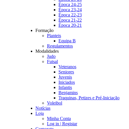
Época 24-25
Época 23-24
Época 22-23
Época 21-22
Época 20-21
Formação
Planteis
Equipa B
Regulamentos
Modalidades
Judo
Futsal
Veteranos
Seniores
Juvenis
Iniciados
Infantis
Benjamins
Traquinas, Petizes e Pré-Iniciação
Voleibol
Notícias
Loja
Minha Conta
Log in | Registar
Corporate