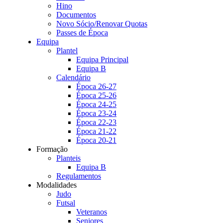
Hino
Documentos
Novo Sócio/Renovar Quotas
Passes de Época
Equipa
Plantel
Equipa Principal
Equipa B
Calendário
Época 26-27
Época 25-26
Época 24-25
Época 23-24
Época 22-23
Época 21-22
Época 20-21
Formação
Planteis
Equipa B
Regulamentos
Modalidades
Judo
Futsal
Veteranos
Seniores