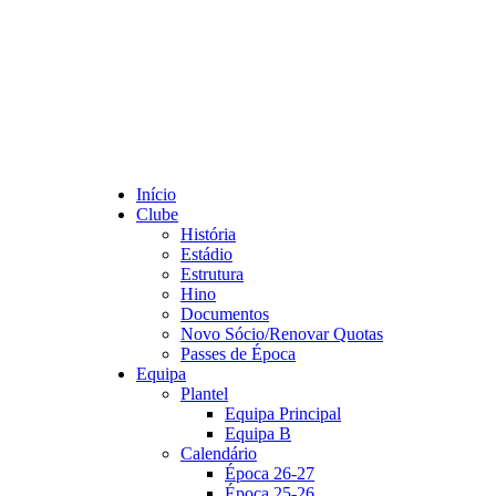
Início
Clube
História
Estádio
Estrutura
Hino
Documentos
Novo Sócio/Renovar Quotas
Passes de Época
Equipa
Plantel
Equipa Principal
Equipa B
Calendário
Época 26-27
Época 25-26