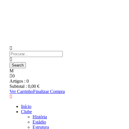
0
Artigos :
0
Subtotal :
0,00
€
Ver Carrinho
Finalizar Compra
Início
Clube
História
Estádio
Estrutura