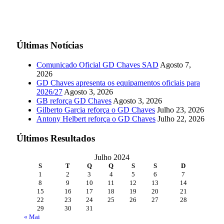
Últimas Notícias
Comunicado Oficial GD Chaves SAD
Agosto 7,
2026
GD Chaves apresenta os equipamentos oficiais para
2026/27
Agosto 3, 2026
GB reforça GD Chaves
Agosto 3, 2026
Gilberto Garcia reforça o GD Chaves
Julho 23, 2026
Antony Helbert reforça o GD Chaves
Julho 22, 2026
Últimos Resultados
Julho 2024
S
T
Q
Q
S
S
D
1
2
3
4
5
6
7
8
9
10
11
12
13
14
15
16
17
18
19
20
21
22
23
24
25
26
27
28
29
30
31
« Mai