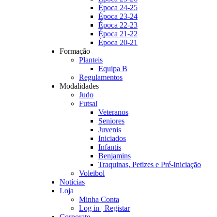
Época 24-25
Época 23-24
Época 22-23
Época 21-22
Época 20-21
Formação
Planteis
Equipa B
Regulamentos
Modalidades
Judo
Futsal
Veteranos
Seniores
Juvenis
Iniciados
Infantis
Benjamins
Traquinas, Petizes e Pré-Iniciação
Voleibol
Notícias
Loja
Minha Conta
Log in | Registar
Corporate