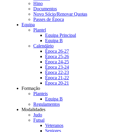
Hino
Documentos
Novo Sócio/Renovar Quotas
Passes de Época
Equipa
Plantel
Equipa Principal
Equipa B
Calendário
Época 26-27
Época 25-26
Época 24-25
Época 23-24
Época 22-23
Época 21-22
Época 20-21
Formação
Planteis
Equipa B
Regulamentos
Modalidades
Judo
Futsal
Veteranos
Seniores