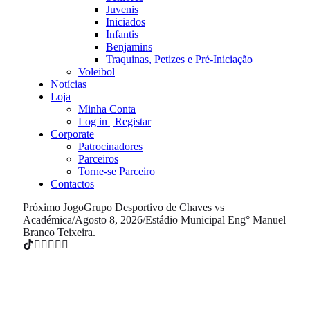
Juvenis
Iniciados
Infantis
Benjamins
Traquinas, Petizes e Pré-Iniciação
Voleibol
Notícias
Loja
Minha Conta
Log in | Registar
Corporate
Patrocinadores
Parceiros
Torne-se Parceiro
Contactos
Próximo Jogo
Grupo Desportivo de Chaves vs
Académica
/
Agosto 8, 2026
/
Estádio Municipal Eng° Manuel
Branco Teixeira.