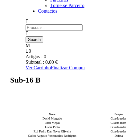
Torne-se Parceiro
Contactos
0
Artigos :
0
Subtotal :
0,00
€
Ver Carrinho
Finalizar Compra
Sub-16 B
Nome
Posição
David Morgado
Guarda-redes
Luan Viegas
Guarda-redes
Lucas Pinto
Guarda-redes
Rui Pedro Das Neves Oliveira
Guarda-redes
Carlos Augusto Vasconcelos Rodrigues
Defesa