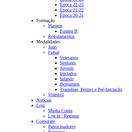
Época 22-23
Época 21-22
Época 20-21
Formação
Planteis
Equipa B
Regulamentos
Modalidades
Judo
Futsal
Veteranos
Seniores
Juvenis
Iniciados
Infantis
Benjamins
Traquinas, Petizes e Pré-Iniciação
Voleibol
Notícias
Loja
Minha Conta
Log in | Registar
Corporate
Patrocinadores
Parceiros