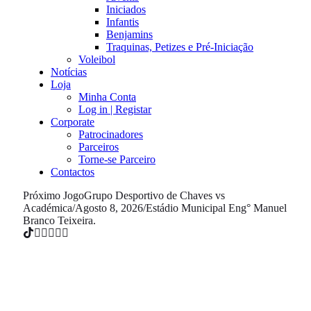
Iniciados
Infantis
Benjamins
Traquinas, Petizes e Pré-Iniciação
Voleibol
Notícias
Loja
Minha Conta
Log in | Registar
Corporate
Patrocinadores
Parceiros
Torne-se Parceiro
Contactos
Próximo Jogo
Grupo Desportivo de Chaves vs
Académica
/
Agosto 8, 2026
/
Estádio Municipal Eng° Manuel
Branco Teixeira.