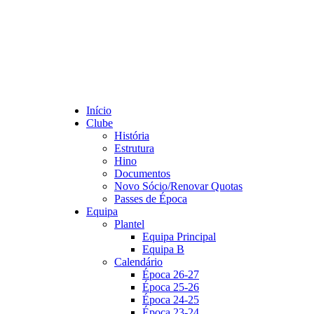
Início
Clube
História
Estrutura
Hino
Documentos
Novo Sócio/Renovar Quotas
Passes de Época
Equipa
Plantel
Equipa Principal
Equipa B
Calendário
Época 26-27
Época 25-26
Época 24-25
Época 23-24