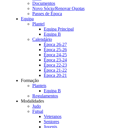
Documentos
Novo Sócio/Renovar Quotas
Passes de Época
Equipa
Plantel
Equipa Principal
Equipa B
Calendário
Época 26-27
Época 25-26
Época 24-25
Época 23-24
Época 22-23
Época 21-22
Época 20-21
Formação
Planteis
Equipa B
Regulamentos
Modalidades
Judo
Futsal
Veteranos
Seniores
Juvenis