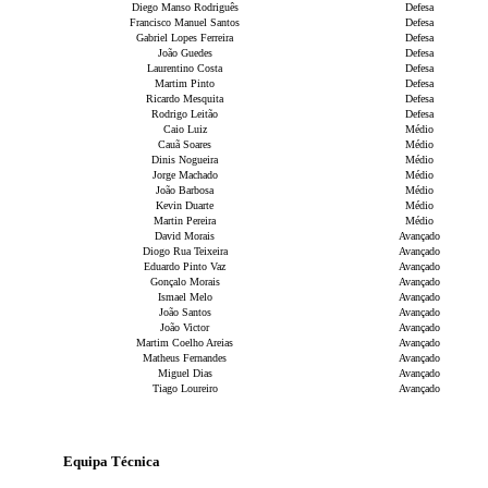
Diego Manso Rodriguês
Defesa
Francisco Manuel Santos
Defesa
Gabriel Lopes Ferreira
Defesa
João Guedes
Defesa
Laurentino Costa
Defesa
Martim Pinto
Defesa
Ricardo Mesquita
Defesa
Rodrigo Leitão
Defesa
Caio Luiz
Médio
Cauã Soares
Médio
Dinis Nogueira
Médio
Jorge Machado
Médio
João Barbosa
Médio
Kevin Duarte
Médio
Martin Pereira
Médio
David Morais
Avançado
Diogo Rua Teixeira
Avançado
Eduardo Pinto Vaz
Avançado
Gonçalo Morais
Avançado
Ismael Melo
Avançado
João Santos
Avançado
João Victor
Avançado
Martim Coelho Areias
Avançado
Matheus Fernandes
Avançado
Miguel Dias
Avançado
Tiago Loureiro
Avançado
Equipa Técnica