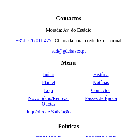
Contactos
Morada: Av. do Estádio
+351 276 011 475
| Chamada para a rede fixa nacional
sad@gdchaves.pt
Menu
Início
História
Plantel
Notícias
Loja
Contactos
Novo Sócio/Renovar
Passes de Época
Quotas
Inquérito de Satisfação
Políticas