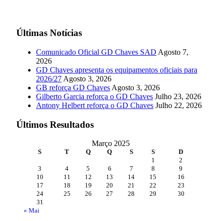
Últimas Notícias
Comunicado Oficial GD Chaves SAD
Agosto 7,
2026
GD Chaves apresenta os equipamentos oficiais para
2026/27
Agosto 3, 2026
GB reforça GD Chaves
Agosto 3, 2026
Gilberto Garcia reforça o GD Chaves
Julho 23, 2026
Antony Helbert reforça o GD Chaves
Julho 22, 2026
Últimos Resultados
Março 2025
S
T
Q
Q
S
S
D
1
2
3
4
5
6
7
8
9
10
11
12
13
14
15
16
17
18
19
20
21
22
23
24
25
26
27
28
29
30
31
« Mai