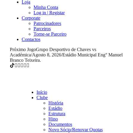
Loja
Minha Conta
Log in | Registar
Corporate
Patrocinadores
Parceiros
Torne-se Parceiro
Contactos
Próximo Jogo
Grupo Desportivo de Chaves vs
Académica
/
Agosto 8, 2026
/
Estádio Municipal Eng° Manuel
Branco Teixeira.
Início
Clube
História
Estádio
Estrutura
Hino
Documentos
Novo Sócio/Renovar Quotas