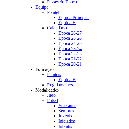
Passes de Época
Equipa
Plantel
Equipa Principal
Equipa B
Calendário
Época 26-27
Época 25-26
Época 24-25
Época 23-24
Época 22-23
Época 21-22
Época 20-21
Formação
Planteis
Equipa B
Regulamentos
Modalidades
Judo
Futsal
Veteranos
Seniores
Juvenis
Iniciados
Infantis