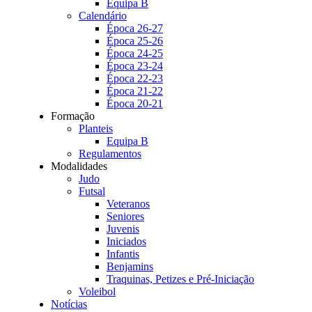
Equipa B
Calendário
Época 26-27
Época 25-26
Época 24-25
Época 23-24
Época 22-23
Época 21-22
Época 20-21
Formação
Planteis
Equipa B
Regulamentos
Modalidades
Judo
Futsal
Veteranos
Seniores
Juvenis
Iniciados
Infantis
Benjamins
Traquinas, Petizes e Pré-Iniciação
Voleibol
Notícias