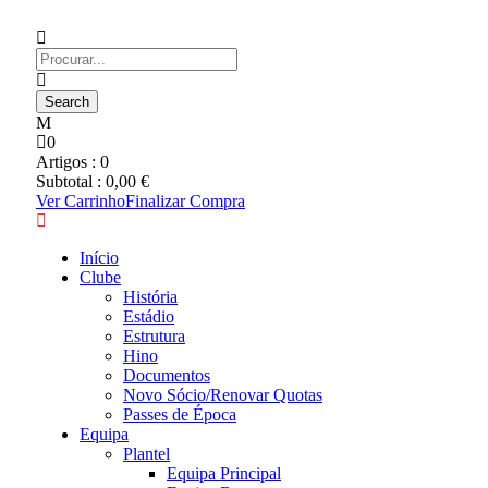
0
Artigos :
0
Subtotal :
0,00
€
Ver Carrinho
Finalizar Compra
Início
Clube
História
Estádio
Estrutura
Hino
Documentos
Novo Sócio/Renovar Quotas
Passes de Época
Equipa
Plantel
Equipa Principal