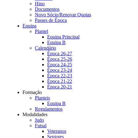
Hino
Documentos
Novo Sócio/Renovar Quotas
Passes de Época
Equipa
Plantel
Equipa Principal
Equipa B
Calendário
Época 26-27
Época 25-26
Época 24-25
Época 23-24
Época 22-23
Época 21-22
Época 20-21
Formação
Planteis
Equipa B
Regulamentos
Modalidades
Judo
Futsal
Veteranos
Seniores