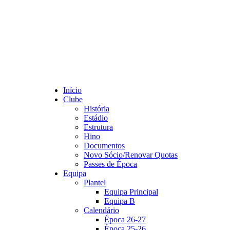
Início
Clube
História
Estádio
Estrutura
Hino
Documentos
Novo Sócio/Renovar Quotas
Passes de Época
Equipa
Plantel
Equipa Principal
Equipa B
Calendário
Época 26-27
Época 25-26