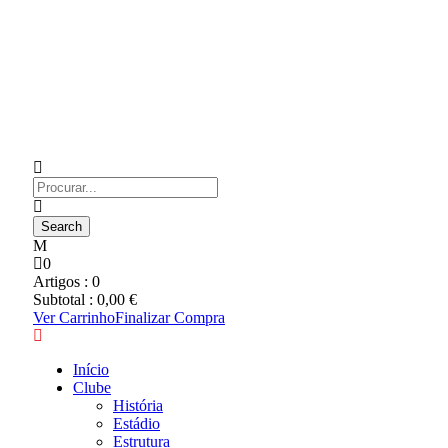
0
Artigos :
0
Subtotal :
0,00
€
Ver Carrinho
Finalizar Compra
Início
Clube
História
Estádio
Estrutura