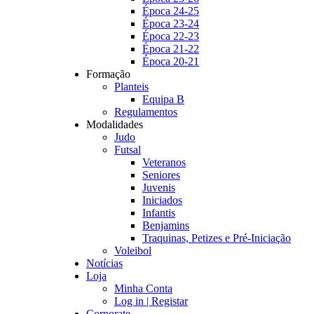
Época 24-25
Época 23-24
Época 22-23
Época 21-22
Época 20-21
Formação
Planteis
Equipa B
Regulamentos
Modalidades
Judo
Futsal
Veteranos
Seniores
Juvenis
Iniciados
Infantis
Benjamins
Traquinas, Petizes e Pré-Iniciação
Voleibol
Notícias
Loja
Minha Conta
Log in | Registar
Corporate