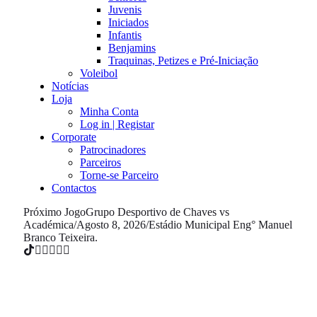
Juvenis
Iniciados
Infantis
Benjamins
Traquinas, Petizes e Pré-Iniciação
Voleibol
Notícias
Loja
Minha Conta
Log in | Registar
Corporate
Patrocinadores
Parceiros
Torne-se Parceiro
Contactos
Próximo Jogo
Grupo Desportivo de Chaves vs
Académica
/
Agosto 8, 2026
/
Estádio Municipal Eng° Manuel
Branco Teixeira.