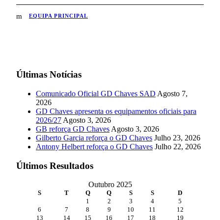
EQUIPA PRINCIPAL
Últimas Notícias
Comunicado Oficial GD Chaves SAD
Agosto 7,
2026
GD Chaves apresenta os equipamentos oficiais para
2026/27
Agosto 3, 2026
GB reforça GD Chaves
Agosto 3, 2026
Gilberto Garcia reforça o GD Chaves
Julho 23, 2026
Antony Helbert reforça o GD Chaves
Julho 22, 2026
Últimos Resultados
Outubro 2025
S
T
Q
Q
S
S
D
1
2
3
4
5
6
7
8
9
10
11
12
13
14
15
16
17
18
19