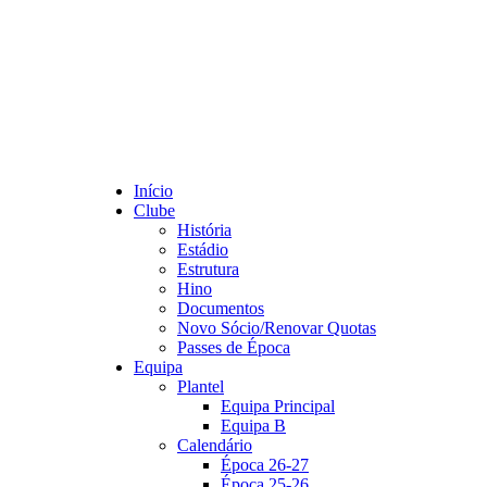
Início
Clube
História
Estádio
Estrutura
Hino
Documentos
Novo Sócio/Renovar Quotas
Passes de Época
Equipa
Plantel
Equipa Principal
Equipa B
Calendário
Época 26-27
Época 25-26