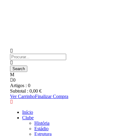
0
Artigos :
0
Subtotal :
0,00
€
Ver Carrinho
Finalizar Compra
Início
Clube
História
Estádio
Estrutura