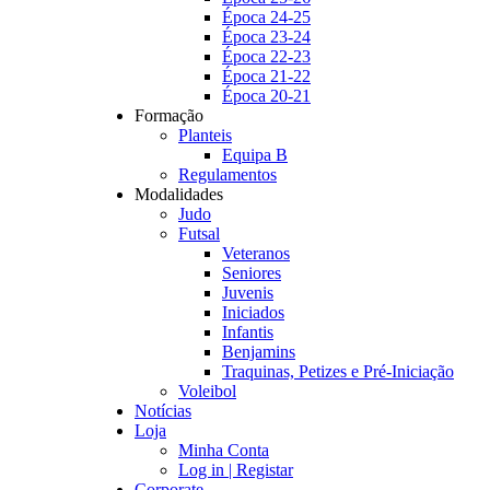
Época 24-25
Época 23-24
Época 22-23
Época 21-22
Época 20-21
Formação
Planteis
Equipa B
Regulamentos
Modalidades
Judo
Futsal
Veteranos
Seniores
Juvenis
Iniciados
Infantis
Benjamins
Traquinas, Petizes e Pré-Iniciação
Voleibol
Notícias
Loja
Minha Conta
Log in | Registar
Corporate