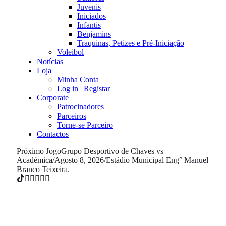
Juvenis
Iniciados
Infantis
Benjamins
Traquinas, Petizes e Pré-Iniciação
Voleibol
Notícias
Loja
Minha Conta
Log in | Registar
Corporate
Patrocinadores
Parceiros
Torne-se Parceiro
Contactos
Próximo Jogo
Grupo Desportivo de Chaves vs
Académica
/
Agosto 8, 2026
/
Estádio Municipal Eng° Manuel
Branco Teixeira.