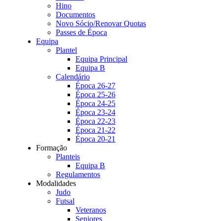
Hino
Documentos
Novo Sócio/Renovar Quotas
Passes de Época
Equipa
Plantel
Equipa Principal
Equipa B
Calendário
Época 26-27
Época 25-26
Época 24-25
Época 23-24
Época 22-23
Época 21-22
Época 20-21
Formação
Planteis
Equipa B
Regulamentos
Modalidades
Judo
Futsal
Veteranos
Seniores