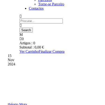
Torne-se Parceiro
Contactos
0
Artigos :
0
Subtotal :
0,00
€
Ver Carrinho
Finalizar Compra
15
Nov
2024
DATAS E HORAS
DEFINIDAS ATÉ À 19.ª
JORNADAS
Sérgio Mota