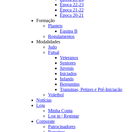
Época 22-23
Época 21-22
Época 20-21
Formação
Planteis
Equipa B
Regulamentos
Modalidades
Judo
Futsal
Veteranos
Seniores
Juvenis
Iniciados
Infantis
Benjamins
Traquinas, Petizes e Pré-Iniciação
Voleibol
Notícias
Loja
Minha Conta
Log in | Registar
Corporate
Patrocinadores
Parceiros