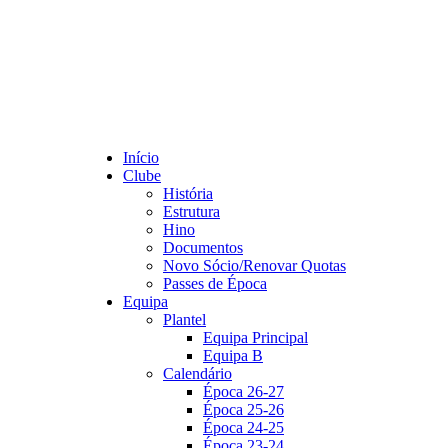
Início
Clube
História
Estrutura
Hino
Documentos
Novo Sócio/Renovar Quotas
Passes de Época
Equipa
Plantel
Equipa Principal
Equipa B
Calendário
Época 26-27
Época 25-26
Época 24-25
Época 23-24