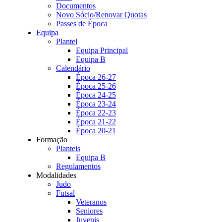
Documentos
Novo Sócio/Renovar Quotas
Passes de Época
Equipa
Plantel
Equipa Principal
Equipa B
Calendário
Época 26-27
Época 25-26
Época 24-25
Época 23-24
Época 22-23
Época 21-22
Época 20-21
Formação
Planteis
Equipa B
Regulamentos
Modalidades
Judo
Futsal
Veteranos
Seniores
Juvenis