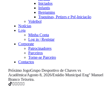
Iniciados
Infantis
Benjamins
Traquinas, Petizes e Pré-Iniciação
Voleibol
Notícias
Loja
Minha Conta
Log in | Registar
Corporate
Patrocinadores
Parceiros
Torne-se Parceiro
Contactos
Próximo Jogo
Grupo Desportivo de Chaves vs
Académica
/
Agosto 8, 2026
/
Estádio Municipal Eng° Manuel
Branco Teixeira.