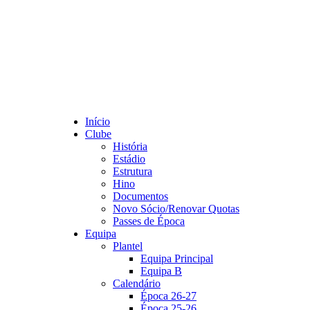
Início
Clube
História
Estádio
Estrutura
Hino
Documentos
Novo Sócio/Renovar Quotas
Passes de Época
Equipa
Plantel
Equipa Principal
Equipa B
Calendário
Época 26-27
Época 25-26