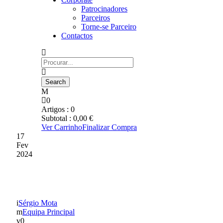
Patrocinadores
Parceiros
Torne-se Parceiro
Contactos
0
Artigos :
0
Subtotal :
0,00
€
Ver Carrinho
Finalizar Compra
17
Fev
2024
2315 espectadores
Sérgio Mota
Equipa Principal
0