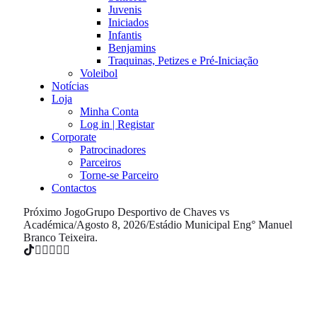
Juvenis
Iniciados
Infantis
Benjamins
Traquinas, Petizes e Pré-Iniciação
Voleibol
Notícias
Loja
Minha Conta
Log in | Registar
Corporate
Patrocinadores
Parceiros
Torne-se Parceiro
Contactos
Próximo Jogo
Grupo Desportivo de Chaves vs
Académica
/
Agosto 8, 2026
/
Estádio Municipal Eng° Manuel
Branco Teixeira.