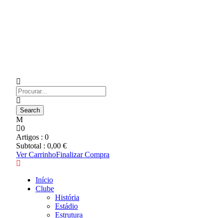
0
Artigos :
0
Subtotal :
0,00
€
Ver Carrinho
Finalizar Compra
Início
Clube
História
Estádio
Estrutura