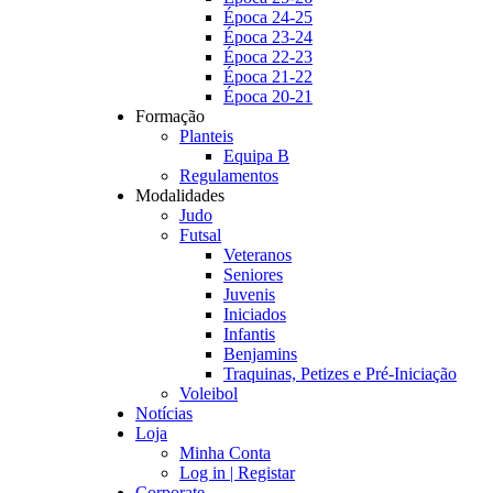
Época 24-25
Época 23-24
Época 22-23
Época 21-22
Época 20-21
Formação
Planteis
Equipa B
Regulamentos
Modalidades
Judo
Futsal
Veteranos
Seniores
Juvenis
Iniciados
Infantis
Benjamins
Traquinas, Petizes e Pré-Iniciação
Voleibol
Notícias
Loja
Minha Conta
Log in | Registar
Corporate