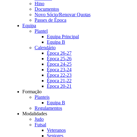
Hino
Documentos
Novo Sócio/Renovar Quotas
Passes de Época
Equipa
Plantel
Equipa Principal
Equipa B
Calendário
Época 26-27
Época 25-26
Época 24-25
Época 23-24
Época 22-23
Época 21-22
Época 20-21
Formação
Planteis
Equipa B
Regulamentos
Modalidades
Judo
Futsal
Veteranos
Seniores