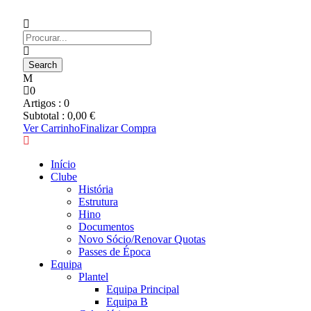
0
Artigos :
0
Subtotal :
0,00
€
Ver Carrinho
Finalizar Compra
Início
Clube
História
Estrutura
Hino
Documentos
Novo Sócio/Renovar Quotas
Passes de Época
Equipa
Plantel
Equipa Principal
Equipa B