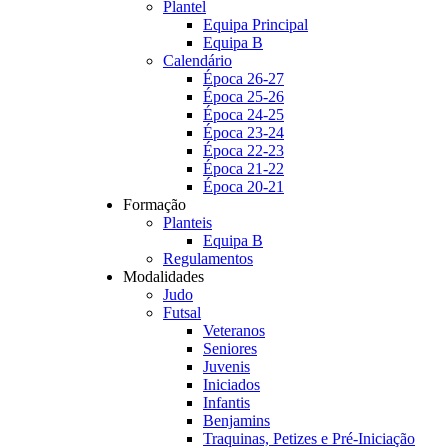
Plantel
Equipa Principal
Equipa B
Calendário
Época 26-27
Época 25-26
Época 24-25
Época 23-24
Época 22-23
Época 21-22
Época 20-21
Formação
Planteis
Equipa B
Regulamentos
Modalidades
Judo
Futsal
Veteranos
Seniores
Juvenis
Iniciados
Infantis
Benjamins
Traquinas, Petizes e Pré-Iniciação