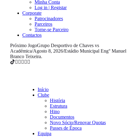
Minha Conta
Log in | Registar
Corporate
Patrocinadores
Parceiros
Torne-se Parceiro
Contactos
Próximo Jogo
Grupo Desportivo de Chaves vs
Académica
/
Agosto 8, 2026
/
Estádio Municipal Eng° Manuel
Branco Teixeira.
Início
Clube
História
Estrutura
Hino
Documentos
Novo Sócio/Renovar Quotas
Passes de Época
Equipa