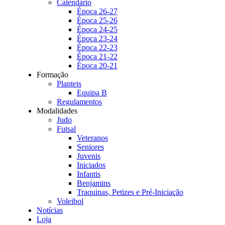
Calendário
Época 26-27
Época 25-26
Época 24-25
Época 23-24
Época 22-23
Época 21-22
Época 20-21
Formação
Planteis
Equipa B
Regulamentos
Modalidades
Judo
Futsal
Veteranos
Seniores
Juvenis
Iniciados
Infantis
Benjamins
Traquinas, Petizes e Pré-Iniciação
Voleibol
Notícias
Loja