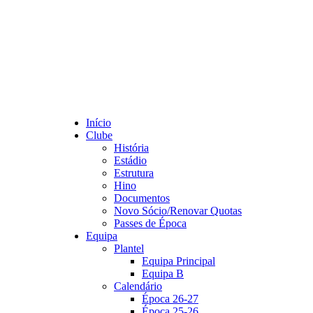
Início
Clube
História
Estádio
Estrutura
Hino
Documentos
Novo Sócio/Renovar Quotas
Passes de Época
Equipa
Plantel
Equipa Principal
Equipa B
Calendário
Época 26-27
Época 25-26