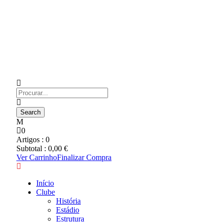
0
Artigos :
0
Subtotal :
0,00
€
Ver Carrinho
Finalizar Compra
Início
Clube
História
Estádio
Estrutura