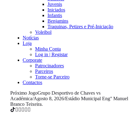
Juvenis
Iniciados
Infantis
Benjamins
Traquinas, Petizes e Pré-Iniciação
Voleibol
Notícias
Loja
Minha Conta
Log in | Registar
Corporate
Patrocinadores
Parceiros
Torne-se Parceiro
Contactos
Próximo Jogo
Grupo Desportivo de Chaves vs
Académica
/
Agosto 8, 2026
/
Estádio Municipal Eng° Manuel
Branco Teixeira.