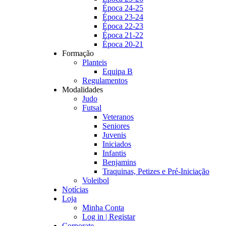
Época 24-25
Época 23-24
Época 22-23
Época 21-22
Época 20-21
Formação
Planteis
Equipa B
Regulamentos
Modalidades
Judo
Futsal
Veteranos
Seniores
Juvenis
Iniciados
Infantis
Benjamins
Traquinas, Petizes e Pré-Iniciação
Voleibol
Notícias
Loja
Minha Conta
Log in | Registar
Corporate