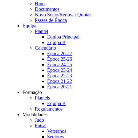
Hino
Documentos
Novo Sócio/Renovar Quotas
Passes de Época
Equipa
Plantel
Equipa Principal
Equipa B
Calendário
Época 26-27
Época 25-26
Época 24-25
Época 23-24
Época 22-23
Época 21-22
Época 20-21
Formação
Planteis
Equipa B
Regulamentos
Modalidades
Judo
Futsal
Veteranos
Seniores