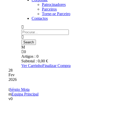
Patrocinadores
Parceiros
Torne-se Parceiro
Contactos
0
Artigos :
0
Subtotal :
0,00
€
Ver Carrinho
Finalizar Compra
28
Fev
2026
Sérgio Mota
Equipa Principal
0