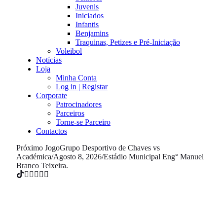
Juvenis
Iniciados
Infantis
Benjamins
Traquinas, Petizes e Pré-Iniciação
Voleibol
Notícias
Loja
Minha Conta
Log in | Registar
Corporate
Patrocinadores
Parceiros
Torne-se Parceiro
Contactos
Próximo Jogo
Grupo Desportivo de Chaves vs
Académica
/
Agosto 8, 2026
/
Estádio Municipal Eng° Manuel
Branco Teixeira.