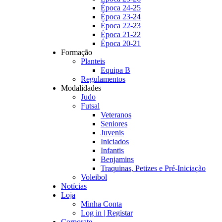
Época 24-25
Época 23-24
Época 22-23
Época 21-22
Época 20-21
Formação
Planteis
Equipa B
Regulamentos
Modalidades
Judo
Futsal
Veteranos
Seniores
Juvenis
Iniciados
Infantis
Benjamins
Traquinas, Petizes e Pré-Iniciação
Voleibol
Notícias
Loja
Minha Conta
Log in | Registar
Corporate