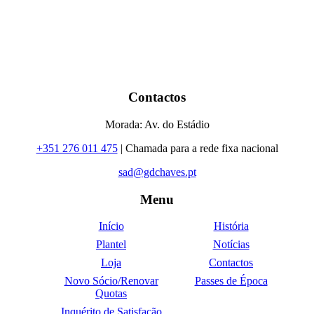
Contactos
Morada: Av. do Estádio
+351 276 011 475
| Chamada para a rede fixa nacional
sad@gdchaves.pt
Menu
Início
História
Plantel
Notícias
Loja
Contactos
Novo Sócio/Renovar
Passes de Época
Quotas
Inquérito de Satisfação