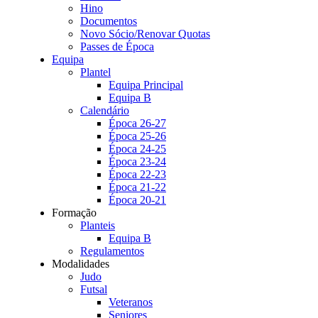
Hino
Documentos
Novo Sócio/Renovar Quotas
Passes de Época
Equipa
Plantel
Equipa Principal
Equipa B
Calendário
Época 26-27
Época 25-26
Época 24-25
Época 23-24
Época 22-23
Época 21-22
Época 20-21
Formação
Planteis
Equipa B
Regulamentos
Modalidades
Judo
Futsal
Veteranos
Seniores