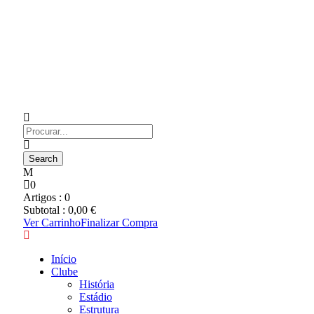
0
Artigos :
0
Subtotal :
0,00
€
Ver Carrinho
Finalizar Compra
Início
Clube
História
Estádio
Estrutura