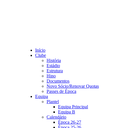
Início
Clube
História
Estádio
Estrutura
Hino
Documentos
Novo Sócio/Renovar Quotas
Passes de Época
Equipa
Plantel
Equipa Principal
Equipa B
Calendário
Época 26-27
Época 25-26