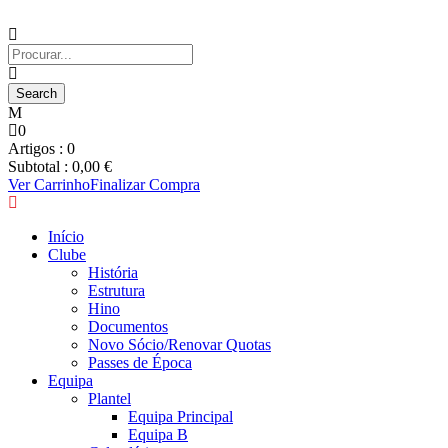
0
Artigos :
0
Subtotal :
0,00
€
Ver Carrinho
Finalizar Compra
Início
Clube
História
Estrutura
Hino
Documentos
Novo Sócio/Renovar Quotas
Passes de Época
Equipa
Plantel
Equipa Principal
Equipa B