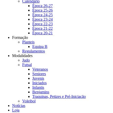
Calendário
Época 26-27
Época 25-26
Época 24-25
Época 23-24
Época 22-23
Época 21-22
Época 20-21
Formação
Planteis
Equipa B
Regulamentos
Modalidades
Judo
Futsal
Veteranos
Seniores
Juvenis
Iniciados
Infantis
Benjamins
Traquinas, Petizes e Pré-Iniciação
Voleibol
Notícias
Loja