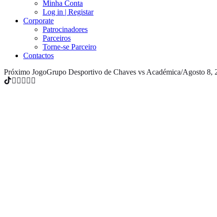
Minha Conta
Log in | Registar
Corporate
Patrocinadores
Parceiros
Torne-se Parceiro
Contactos
Próximo Jogo
Grupo Desportivo de Chaves vs Académica
/
Agosto 8, 