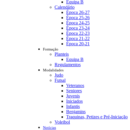
Equipa B
Calendário
Época 26-27
Época 25-26
Época 24-25
Época 23-24
Época 22-23
Época 21-22
Época 20-21
Formação
Planteis
Equipa B
Regulamentos
Modalidades
Judo
Futsal
Veteranos
Seniores
Juvenis
Iniciados
Infantis
Benjamins
Traquinas, Petizes e Pré-Iniciação
Voleibol
Notícias