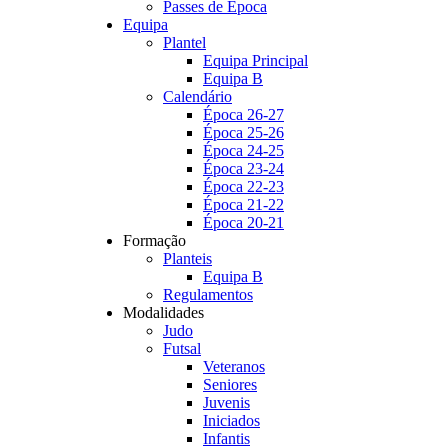
Passes de Época
Equipa
Plantel
Equipa Principal
Equipa B
Calendário
Época 26-27
Época 25-26
Época 24-25
Época 23-24
Época 22-23
Época 21-22
Época 20-21
Formação
Planteis
Equipa B
Regulamentos
Modalidades
Judo
Futsal
Veteranos
Seniores
Juvenis
Iniciados
Infantis