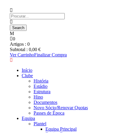
0
Artigos :
0
Subtotal :
0,00
€
Ver Carrinho
Finalizar Compra
Início
Clube
História
Estádio
Estrutura
Hino
Documentos
Novo Sócio/Renovar Quotas
Passes de Época
Equipa
Plantel
Equipa Principal