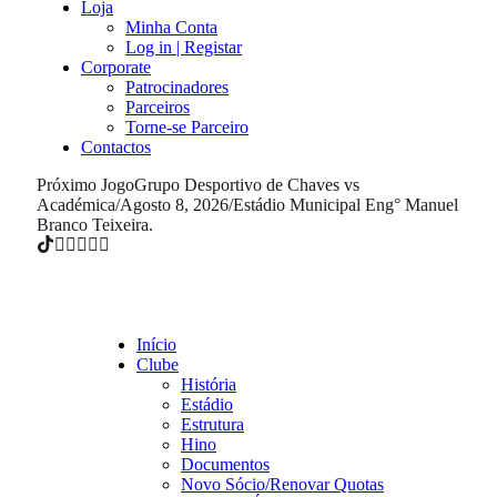
Loja
Minha Conta
Log in | Registar
Corporate
Patrocinadores
Parceiros
Torne-se Parceiro
Contactos
Próximo Jogo
Grupo Desportivo de Chaves vs
Académica
/
Agosto 8, 2026
/
Estádio Municipal Eng° Manuel
Branco Teixeira.
Início
Clube
História
Estádio
Estrutura
Hino
Documentos
Novo Sócio/Renovar Quotas