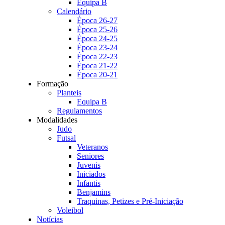
Equipa B
Calendário
Época 26-27
Época 25-26
Época 24-25
Época 23-24
Época 22-23
Época 21-22
Época 20-21
Formação
Planteis
Equipa B
Regulamentos
Modalidades
Judo
Futsal
Veteranos
Seniores
Juvenis
Iniciados
Infantis
Benjamins
Traquinas, Petizes e Pré-Iniciação
Voleibol
Notícias