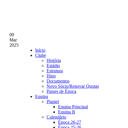
09
Mar
2025
Início
Clube
AF
História
Estádio
Estrutura
Hino
Documentos
Novo Sócio/Renovar Quotas
Passes de Época
Equipa
Plantel
Equipa Principal
Equipa B
Calendário
Época 26-27
Época 25-26