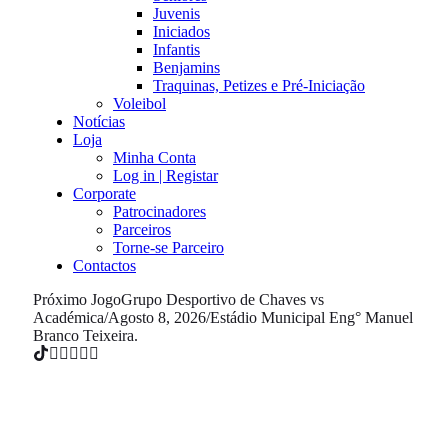
Juvenis
Iniciados
Infantis
Benjamins
Traquinas, Petizes e Pré-Iniciação
Voleibol
Notícias
Loja
Minha Conta
Log in | Registar
Corporate
Patrocinadores
Parceiros
Torne-se Parceiro
Contactos
Próximo Jogo
Grupo Desportivo de Chaves vs
Académica
/
Agosto 8, 2026
/
Estádio Municipal Eng° Manuel
Branco Teixeira.