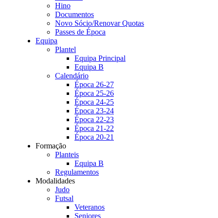
Hino
Documentos
Novo Sócio/Renovar Quotas
Passes de Época
Equipa
Plantel
Equipa Principal
Equipa B
Calendário
Época 26-27
Época 25-26
Época 24-25
Época 23-24
Época 22-23
Época 21-22
Época 20-21
Formação
Planteis
Equipa B
Regulamentos
Modalidades
Judo
Futsal
Veteranos
Seniores