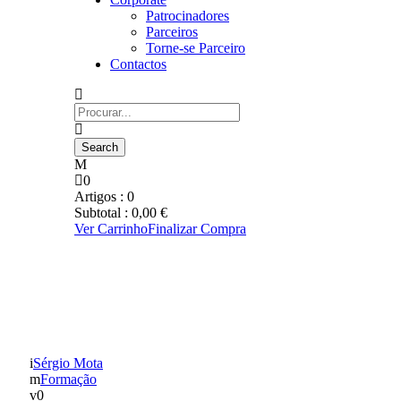
Patrocinadores
Parceiros
Torne-se Parceiro
Contactos
0
Artigos :
0
Subtotal :
0,00
€
Ver Carrinho
Finalizar Compra
VILA REAL: EQUIPA B
VENCEU MONTALEGRE
AO CAIR DO PANO
Sérgio Mota
Formação
0