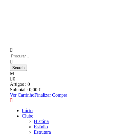
0
Artigos :
0
Subtotal :
0,00
€
Ver Carrinho
Finalizar Compra
Início
Clube
História
Estádio
Estrutura