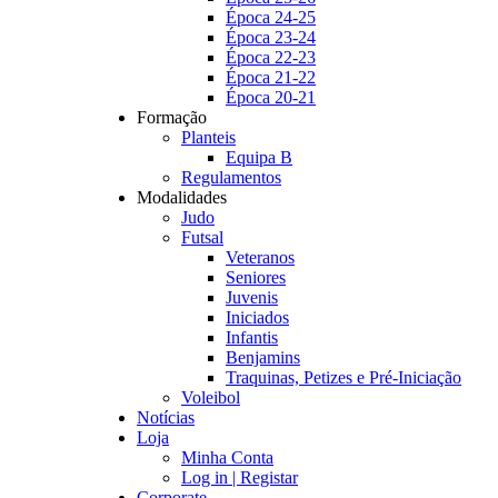
Época 24-25
Época 23-24
Época 22-23
Época 21-22
Época 20-21
Formação
Planteis
Equipa B
Regulamentos
Modalidades
Judo
Futsal
Veteranos
Seniores
Juvenis
Iniciados
Infantis
Benjamins
Traquinas, Petizes e Pré-Iniciação
Voleibol
Notícias
Loja
Minha Conta
Log in | Registar
Corporate