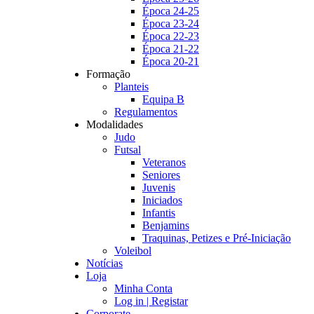
Época 24-25
Época 23-24
Época 22-23
Época 21-22
Época 20-21
Formação
Planteis
Equipa B
Regulamentos
Modalidades
Judo
Futsal
Veteranos
Seniores
Juvenis
Iniciados
Infantis
Benjamins
Traquinas, Petizes e Pré-Iniciação
Voleibol
Notícias
Loja
Minha Conta
Log in | Registar
Corporate