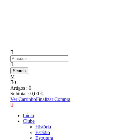
0
Artigos :
0
Subtotal :
0,00
€
Ver Carrinho
Finalizar Compra
Início
Clube
História
Estádio
Estrutura