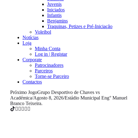
Juvenis
Iniciados
Infantis
Benjamins
Traquinas, Petizes e Pré-Iniciação
Voleibol
Notícias
Loja
Minha Conta
Log in | Registar
Corporate
Patrocinadores
Parceiros
Torne-se Parceiro
Contactos
Próximo Jogo
Grupo Desportivo de Chaves vs
Académica
/
Agosto 8, 2026
/
Estádio Municipal Eng° Manuel
Branco Teixeira.