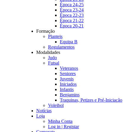
Época 24-25
Época 23-24
Época 22-23
Época 21-22
Época 20-21
Formação
Planteis
Equipa B
Regulamentos
Modalidades
Judo
Futsal
Veteranos
Seniores
Juvenis
Iniciados
Infantis
Benjamins
Traquinas, Petizes e Pré-Iniciação
Voleibol
Notícias
Loja
Minha Conta
Log in | Registar
Corporate