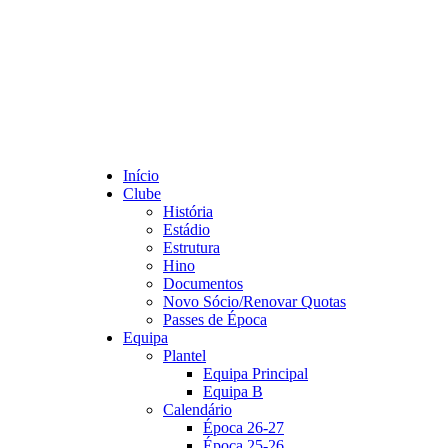
Início
Clube
História
Estádio
Estrutura
Hino
Documentos
Novo Sócio/Renovar Quotas
Passes de Época
Equipa
Plantel
Equipa Principal
Equipa B
Calendário
Época 26-27
Época 25-26