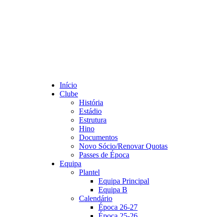
Início
Clube
História
Estádio
Estrutura
Hino
Documentos
Novo Sócio/Renovar Quotas
Passes de Época
Equipa
Plantel
Equipa Principal
Equipa B
Calendário
Época 26-27
Época 25-26