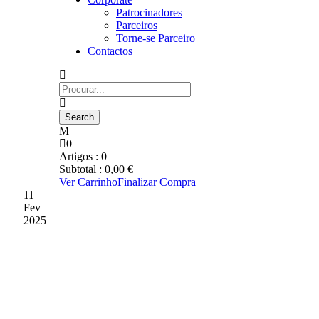
Patrocinadores
Parceiros
Torne-se Parceiro
Contactos
0
Artigos :
0
Subtotal :
0,00
€
Ver Carrinho
Finalizar Compra
11
Fev
2025
ASSEMBLEIA GERAL
ORDINÁRIA DE SÓCIOS
DIA 6 DE MARÇO