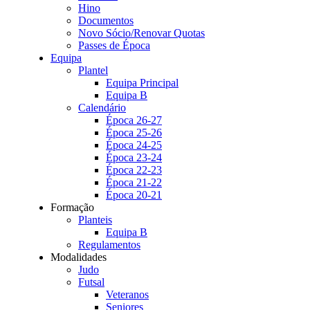
Hino
Documentos
Novo Sócio/Renovar Quotas
Passes de Época
Equipa
Plantel
Equipa Principal
Equipa B
Calendário
Época 26-27
Época 25-26
Época 24-25
Época 23-24
Época 22-23
Época 21-22
Época 20-21
Formação
Planteis
Equipa B
Regulamentos
Modalidades
Judo
Futsal
Veteranos
Seniores