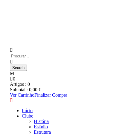
0
Artigos :
0
Subtotal :
0,00
€
Ver Carrinho
Finalizar Compra
Início
Clube
História
Estádio
Estrutura