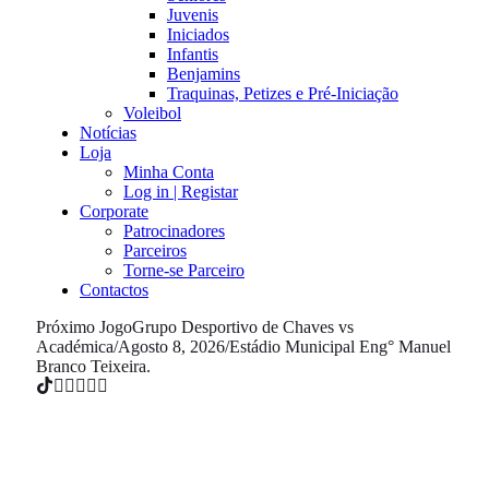
Juvenis
Iniciados
Infantis
Benjamins
Traquinas, Petizes e Pré-Iniciação
Voleibol
Notícias
Loja
Minha Conta
Log in | Registar
Corporate
Patrocinadores
Parceiros
Torne-se Parceiro
Contactos
Próximo Jogo
Grupo Desportivo de Chaves vs
Académica
/
Agosto 8, 2026
/
Estádio Municipal Eng° Manuel
Branco Teixeira.