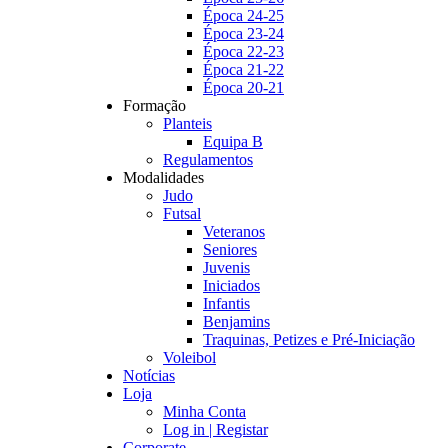
Época 24-25
Época 23-24
Época 22-23
Época 21-22
Época 20-21
Formação
Planteis
Equipa B
Regulamentos
Modalidades
Judo
Futsal
Veteranos
Seniores
Juvenis
Iniciados
Infantis
Benjamins
Traquinas, Petizes e Pré-Iniciação
Voleibol
Notícias
Loja
Minha Conta
Log in | Registar
Corporate