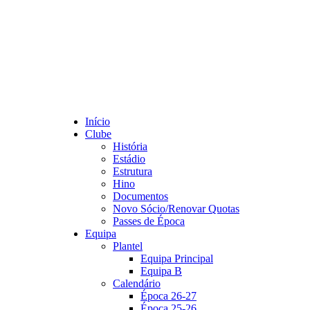
Início
Clube
História
Estádio
Estrutura
Hino
Documentos
Novo Sócio/Renovar Quotas
Passes de Época
Equipa
Plantel
Equipa Principal
Equipa B
Calendário
Época 26-27
Época 25-26