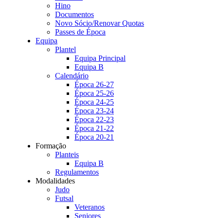
Hino
Documentos
Novo Sócio/Renovar Quotas
Passes de Época
Equipa
Plantel
Equipa Principal
Equipa B
Calendário
Época 26-27
Época 25-26
Época 24-25
Época 23-24
Época 22-23
Época 21-22
Época 20-21
Formação
Planteis
Equipa B
Regulamentos
Modalidades
Judo
Futsal
Veteranos
Seniores