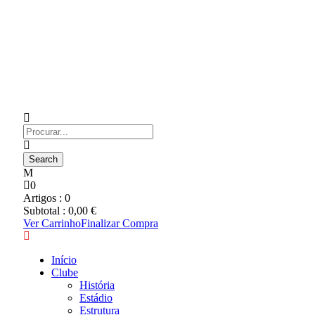
0
Artigos :
0
Subtotal :
0,00
€
Ver Carrinho
Finalizar Compra
Início
Clube
História
Estádio
Estrutura