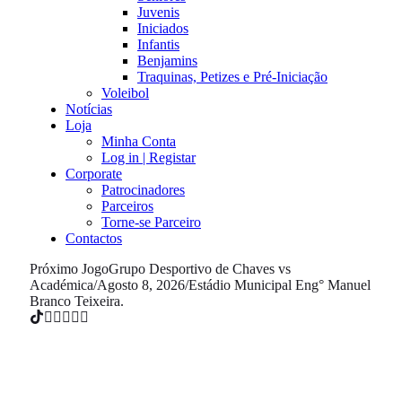
Juvenis
Iniciados
Infantis
Benjamins
Traquinas, Petizes e Pré-Iniciação
Voleibol
Notícias
Loja
Minha Conta
Log in | Registar
Corporate
Patrocinadores
Parceiros
Torne-se Parceiro
Contactos
Próximo Jogo
Grupo Desportivo de Chaves vs
Académica
/
Agosto 8, 2026
/
Estádio Municipal Eng° Manuel
Branco Teixeira.