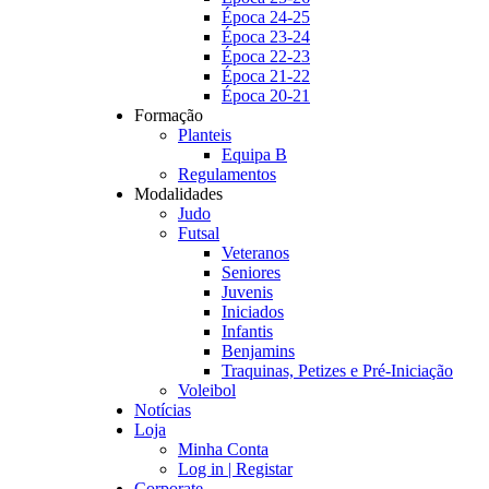
Época 24-25
Época 23-24
Época 22-23
Época 21-22
Época 20-21
Formação
Planteis
Equipa B
Regulamentos
Modalidades
Judo
Futsal
Veteranos
Seniores
Juvenis
Iniciados
Infantis
Benjamins
Traquinas, Petizes e Pré-Iniciação
Voleibol
Notícias
Loja
Minha Conta
Log in | Registar
Corporate