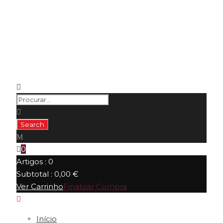
0
Artigos :
0
Subtotal :
0,00
€
Ver Carrinho
Finalizar Compra
Início