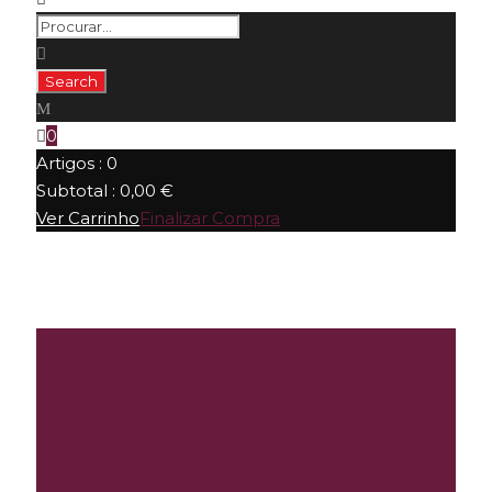
0
Artigos :
0
Subtotal :
0,00
€
Ver Carrinho
Finalizar Compra
By
Sérgio Mota