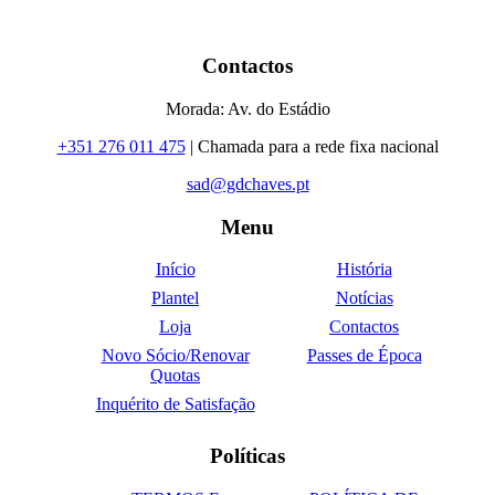
Contactos
Morada: Av. do Estádio
+351 276 011 475
| Chamada para a rede fixa nacional
sad@gdchaves.pt
Menu
Início
História
Plantel
Notícias
Loja
Contactos
Novo Sócio/Renovar
Passes de Época
Quotas
Inquérito de Satisfação
Políticas