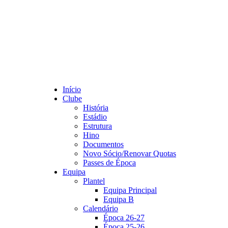
Início
Clube
História
Estádio
Estrutura
Hino
Documentos
Novo Sócio/Renovar Quotas
Passes de Época
Equipa
Plantel
Equipa Principal
Equipa B
Calendário
Época 26-27
Época 25-26