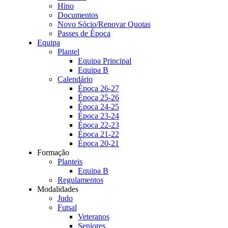
Hino
Documentos
Novo Sócio/Renovar Quotas
Passes de Época
Equipa
Plantel
Equipa Principal
Equipa B
Calendário
Época 26-27
Época 25-26
Época 24-25
Época 23-24
Época 22-23
Época 21-22
Época 20-21
Formação
Planteis
Equipa B
Regulamentos
Modalidades
Judo
Futsal
Veteranos
Seniores