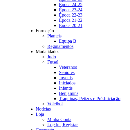
Época 24-25
Época 23-24
Época 22-23
Época 21-22
Época 20-21
Formação
Planteis
Equipa B
Regulamentos
Modalidades
Judo
Futsal
Veteranos
Seniores
Juvenis
Iniciados
Infantis
Benjamins
Traquinas, Petizes e Pré-Iniciação
Voleibol
Notícias
Loja
Minha Conta
Log in | Registar
Corporate