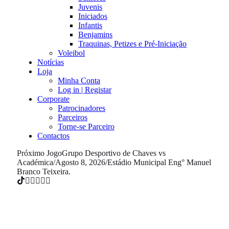
Juvenis
Iniciados
Infantis
Benjamins
Traquinas, Petizes e Pré-Iniciação
Voleibol
Notícias
Loja
Minha Conta
Log in | Registar
Corporate
Patrocinadores
Parceiros
Torne-se Parceiro
Contactos
Próximo Jogo
Grupo Desportivo de Chaves vs
Académica
/
Agosto 8, 2026
/
Estádio Municipal Eng° Manuel
Branco Teixeira.