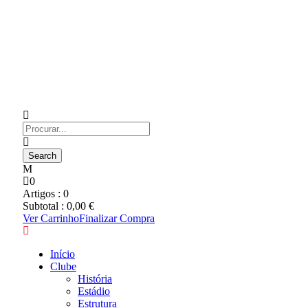
0
Artigos :
0
Subtotal :
0,00
€
Ver Carrinho
Finalizar Compra
Início
Clube
História
Estádio
Estrutura