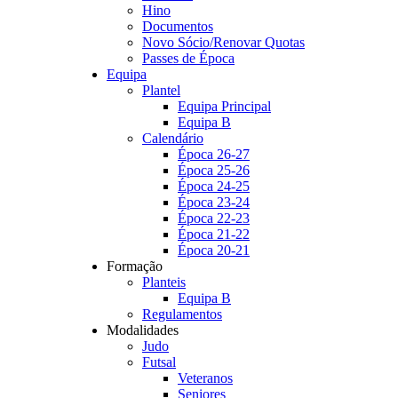
Hino
Documentos
Novo Sócio/Renovar Quotas
Passes de Época
Equipa
Plantel
Equipa Principal
Equipa B
Calendário
Época 26-27
Época 25-26
Época 24-25
Época 23-24
Época 22-23
Época 21-22
Época 20-21
Formação
Planteis
Equipa B
Regulamentos
Modalidades
Judo
Futsal
Veteranos
Seniores