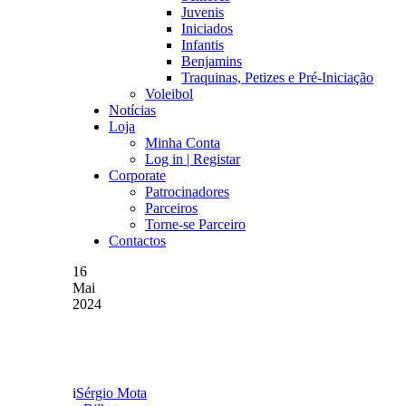
Juvenis
Iniciados
Infantis
Benjamins
Traquinas, Petizes e Pré-Iniciação
Voleibol
Notícias
Loja
Minha Conta
Log in | Registar
Corporate
Patrocinadores
Parceiros
Torne-se Parceiro
Contactos
16
Mai
2024
BILHETES ESGOTADOS
Sérgio Mota