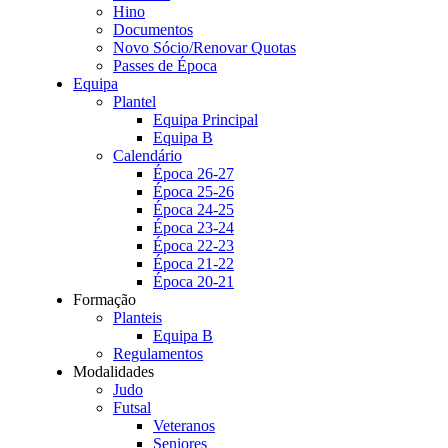
Hino
Documentos
Novo Sócio/Renovar Quotas
Passes de Época
Equipa
Plantel
Equipa Principal
Equipa B
Calendário
Época 26-27
Época 25-26
Época 24-25
Época 23-24
Época 22-23
Época 21-22
Época 20-21
Formação
Planteis
Equipa B
Regulamentos
Modalidades
Judo
Futsal
Veteranos
Seniores