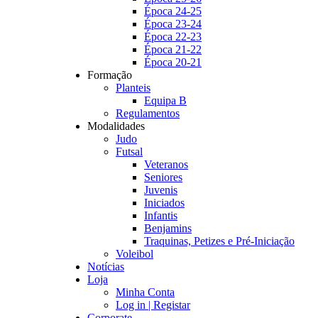
Época 24-25
Época 23-24
Época 22-23
Época 21-22
Época 20-21
Formação
Planteis
Equipa B
Regulamentos
Modalidades
Judo
Futsal
Veteranos
Seniores
Juvenis
Iniciados
Infantis
Benjamins
Traquinas, Petizes e Pré-Iniciação
Voleibol
Notícias
Loja
Minha Conta
Log in | Registar
Corporate