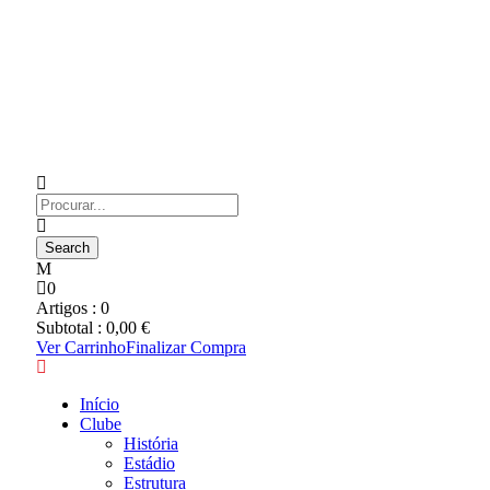
0
Artigos :
0
Subtotal :
0,00
€
Ver Carrinho
Finalizar Compra
Início
Clube
História
Estádio
Estrutura