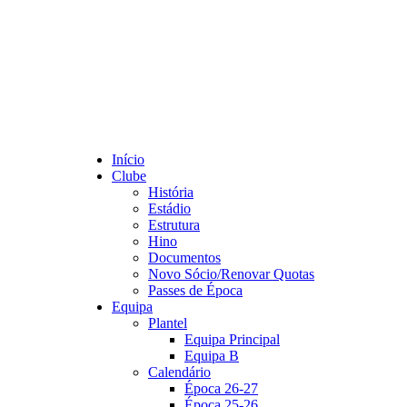
Início
Clube
História
Estádio
Estrutura
Hino
Documentos
Novo Sócio/Renovar Quotas
Passes de Época
Equipa
Plantel
Equipa Principal
Equipa B
Calendário
Época 26-27
Época 25-26