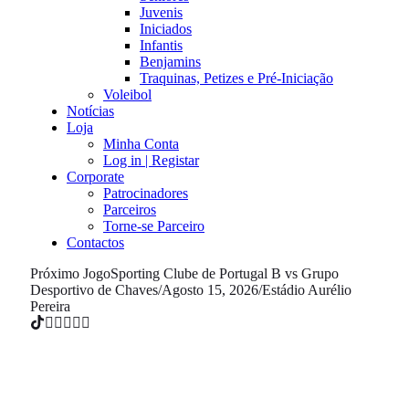
Juvenis
Iniciados
Infantis
Benjamins
Traquinas, Petizes e Pré-Iniciação
Voleibol
Notícias
Loja
Minha Conta
Log in | Registar
Corporate
Patrocinadores
Parceiros
Torne-se Parceiro
Contactos
Próximo Jogo
Sporting Clube de Portugal B vs Grupo
Desportivo de Chaves
/
Agosto 15, 2026
/
Estádio Aurélio
Pereira