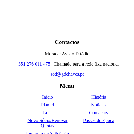
Contactos
Morada: Av. do Estádio
+351 276 011 475
| Chamada para a rede fixa nacional
sad@gdchaves.pt
Menu
Início
História
Plantel
Notícias
Loja
Contactos
Novo Sócio/Renovar
Passes de Época
Quotas
Inquérito de Satisfação