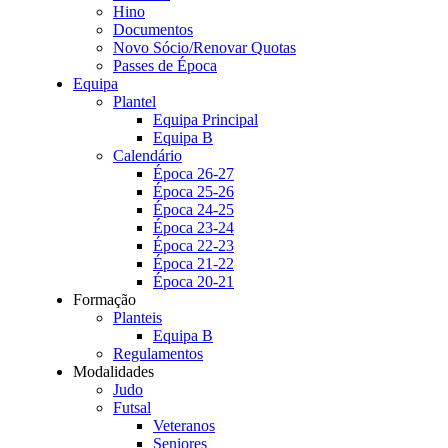
Hino
Documentos
Novo Sócio/Renovar Quotas
Passes de Época
Equipa
Plantel
Equipa Principal
Equipa B
Calendário
Época 26-27
Época 25-26
Época 24-25
Época 23-24
Época 22-23
Época 21-22
Época 20-21
Formação
Planteis
Equipa B
Regulamentos
Modalidades
Judo
Futsal
Veteranos
Seniores