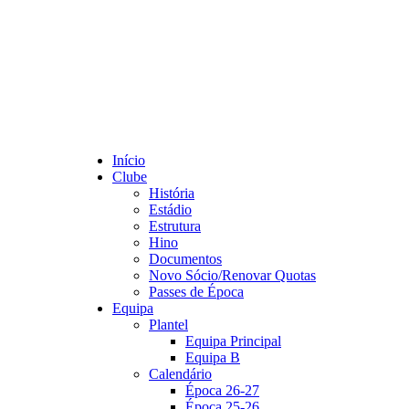
Início
Clube
História
Estádio
Estrutura
Hino
Documentos
Novo Sócio/Renovar Quotas
Passes de Época
Equipa
Plantel
Equipa Principal
Equipa B
Calendário
Época 26-27
Época 25-26