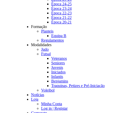
Época 24-25
Época 23-24
Época 22-23
Época 21-22
Época 20-21
Formação
Planteis
Equipa B
Regulamentos
Modalidades
Judo
Futsal
Veteranos
Seniores
Juvenis
Iniciados
Infantis
Benjamins
Traquinas, Petizes e Pré-Iniciação
Voleibol
Notícias
Loja
Minha Conta
Log in | Registar
Corporate