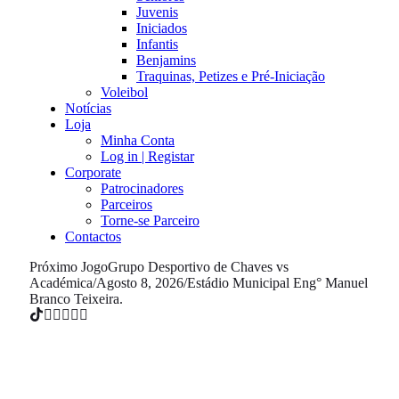
Juvenis
Iniciados
Infantis
Benjamins
Traquinas, Petizes e Pré-Iniciação
Voleibol
Notícias
Loja
Minha Conta
Log in | Registar
Corporate
Patrocinadores
Parceiros
Torne-se Parceiro
Contactos
Próximo Jogo
Grupo Desportivo de Chaves vs
Académica
/
Agosto 8, 2026
/
Estádio Municipal Eng° Manuel
Branco Teixeira.