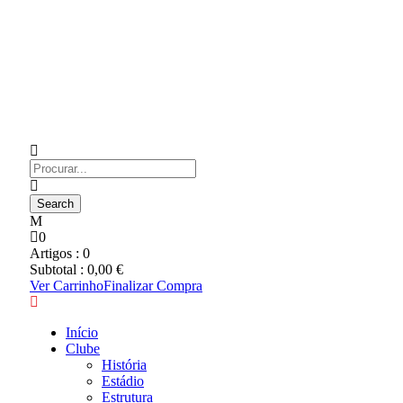
0
Artigos :
0
Subtotal :
0,00
€
Ver Carrinho
Finalizar Compra
Início
Clube
História
Estádio
Estrutura