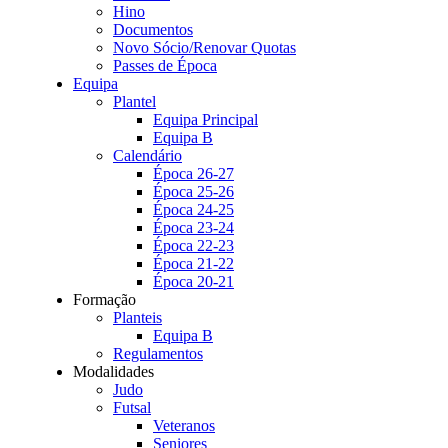
Hino
Documentos
Novo Sócio/Renovar Quotas
Passes de Época
Equipa
Plantel
Equipa Principal
Equipa B
Calendário
Época 26-27
Época 25-26
Época 24-25
Época 23-24
Época 22-23
Época 21-22
Época 20-21
Formação
Planteis
Equipa B
Regulamentos
Modalidades
Judo
Futsal
Veteranos
Seniores