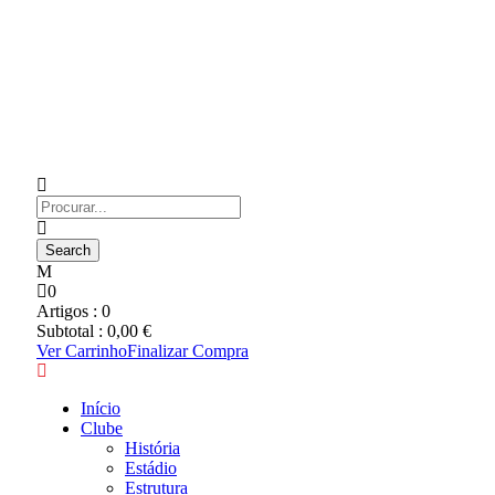
0
Artigos :
0
Subtotal :
0,00
€
Ver Carrinho
Finalizar Compra
Início
Clube
História
Estádio
Estrutura