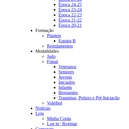
Época 24-25
Época 23-24
Época 22-23
Época 21-22
Época 20-21
Formação
Planteis
Equipa B
Regulamentos
Modalidades
Judo
Futsal
Veteranos
Seniores
Juvenis
Iniciados
Infantis
Benjamins
Traquinas, Petizes e Pré-Iniciação
Voleibol
Notícias
Loja
Minha Conta
Log in | Registar
Corporate