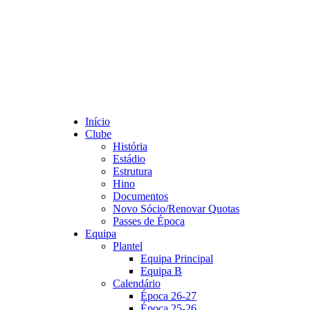
Início
Clube
História
Estádio
Estrutura
Hino
Documentos
Novo Sócio/Renovar Quotas
Passes de Época
Equipa
Plantel
Equipa Principal
Equipa B
Calendário
Época 26-27
Época 25-26