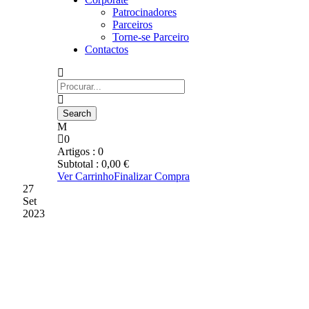
Patrocinadores
Parceiros
Torne-se Parceiro
Contactos
0
Artigos :
0
Subtotal :
0,00
€
Ver Carrinho
Finalizar Compra
27
Set
2023
CANELAS 2010 É O
ADVERSÁRIO NA TAÇA
DE PORTUGAL