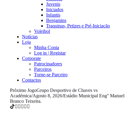
Juvenis
Iniciados
Infantis
Benjamins
Traquinas, Petizes e Pré-Iniciação
Voleibol
Notícias
Loja
Minha Conta
Log in | Registar
Corporate
Patrocinadores
Parceiros
Torne-se Parceiro
Contactos
Próximo Jogo
Grupo Desportivo de Chaves vs
Académica
/
Agosto 8, 2026
/
Estádio Municipal Eng° Manuel
Branco Teixeira.