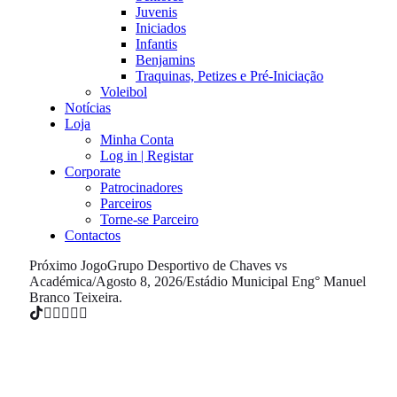
Juvenis
Iniciados
Infantis
Benjamins
Traquinas, Petizes e Pré-Iniciação
Voleibol
Notícias
Loja
Minha Conta
Log in | Registar
Corporate
Patrocinadores
Parceiros
Torne-se Parceiro
Contactos
Próximo Jogo
Grupo Desportivo de Chaves vs
Académica
/
Agosto 8, 2026
/
Estádio Municipal Eng° Manuel
Branco Teixeira.