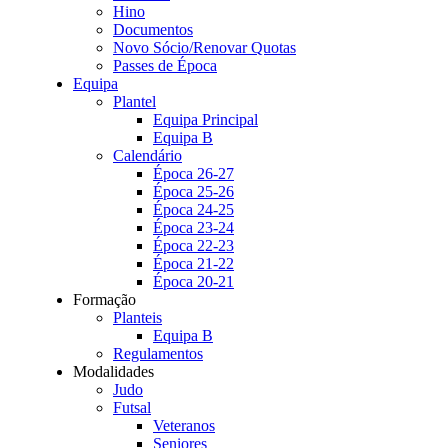
Hino
Documentos
Novo Sócio/Renovar Quotas
Passes de Época
Equipa
Plantel
Equipa Principal
Equipa B
Calendário
Época 26-27
Época 25-26
Época 24-25
Época 23-24
Época 22-23
Época 21-22
Época 20-21
Formação
Planteis
Equipa B
Regulamentos
Modalidades
Judo
Futsal
Veteranos
Seniores