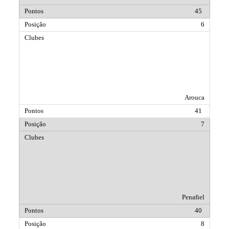
45
6
Arouca
41
7
Penafiel
40
8