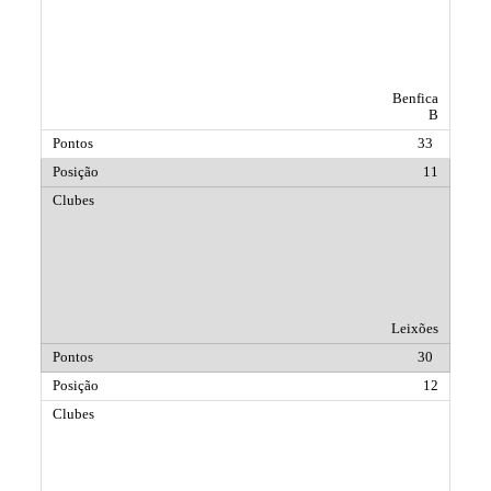
Benfica
B
33
11
Leixões
30
12