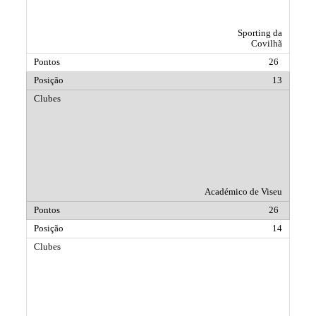
Sporting da
Covilhã
26
13
Académico de Viseu
26
14