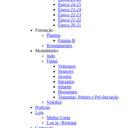
Época 24-25
Época 23-24
Época 22-23
Época 21-22
Época 20-21
Formação
Planteis
Equipa B
Regulamentos
Modalidades
Judo
Futsal
Veteranos
Seniores
Juvenis
Iniciados
Infantis
Benjamins
Traquinas, Petizes e Pré-Iniciação
Voleibol
Notícias
Loja
Minha Conta
Log in | Registar
Corporate