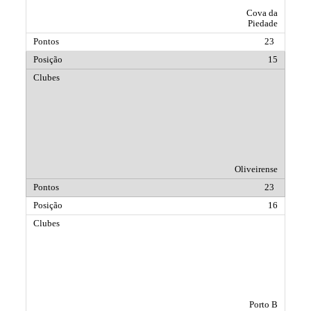
Cova da
Piedade
23
15
Oliveirense
23
16
Porto B