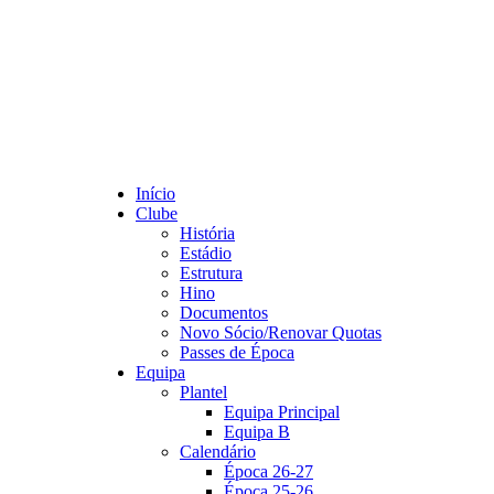
Início
Clube
História
Estádio
Estrutura
Hino
Documentos
Novo Sócio/Renovar Quotas
Passes de Época
Equipa
Plantel
Equipa Principal
Equipa B
Calendário
Época 26-27
Época 25-26