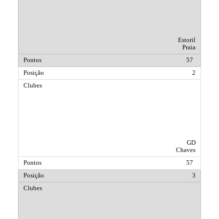
Estoril
Praia
57
2
GD
Chaves
57
3