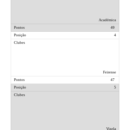
Académica
49
4
Feirense
47
5
Vizela