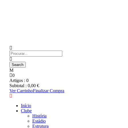
0
Artigos :
0
Subtotal :
0,00
€
Ver Carrinho
Finalizar Compra
Início
Clube
História
Estádio
Estrutura