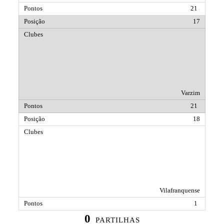
21
17
Varzim
21
18
Vilafranquense
1
0
PARTILHAS