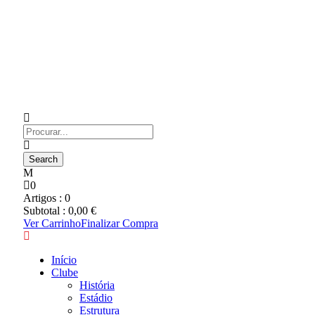
0
Artigos :
0
Subtotal :
0,00
€
Ver Carrinho
Finalizar Compra
Início
Clube
História
Estádio
Estrutura