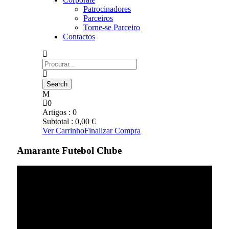
Patrocinadores
Parceiros
Torne-se Parceiro
Contactos
0
Artigos :
0
Subtotal :
0,00
€
Ver Carrinho
Finalizar Compra
Amarante Futebol Clube