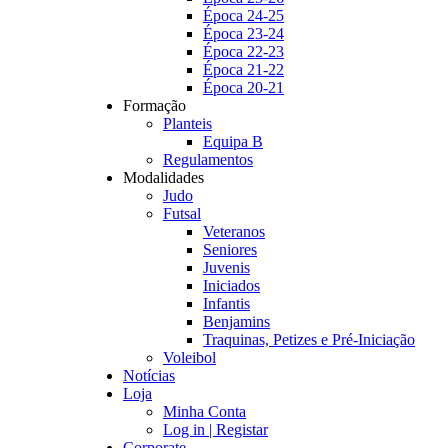
Época 24-25
Época 23-24
Época 22-23
Época 21-22
Época 20-21
Formação
Planteis
Equipa B
Regulamentos
Modalidades
Judo
Futsal
Veteranos
Seniores
Juvenis
Iniciados
Infantis
Benjamins
Traquinas, Petizes e Pré-Iniciação
Voleibol
Notícias
Loja
Minha Conta
Log in | Registar
Corporate