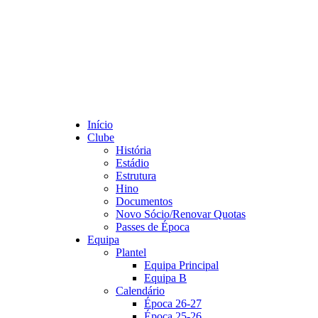
Início
Clube
História
Estádio
Estrutura
Hino
Documentos
Novo Sócio/Renovar Quotas
Passes de Época
Equipa
Plantel
Equipa Principal
Equipa B
Calendário
Época 26-27
Época 25-26