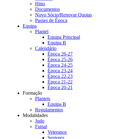
Hino
Documentos
Novo Sócio/Renovar Quotas
Passes de Época
Equipa
Plantel
Equipa Principal
Equipa B
Calendário
Época 26-27
Época 25-26
Época 24-25
Época 23-24
Época 22-23
Época 21-22
Época 20-21
Formação
Planteis
Equipa B
Regulamentos
Modalidades
Judo
Futsal
Veteranos
Seniores