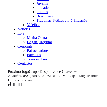
Juvenis
Iniciados
Infantis
Benjamins
Traquinas, Petizes e Pré-Iniciação
Voleibol
Notícias
Loja
Minha Conta
Log in | Registar
Corporate
Patrocinadores
Parceiros
Torne-se Parceiro
Contactos
Próximo Jogo
Grupo Desportivo de Chaves vs
Académica
/
Agosto 8, 2026
/
Estádio Municipal Eng° Manuel
Branco Teixeira.