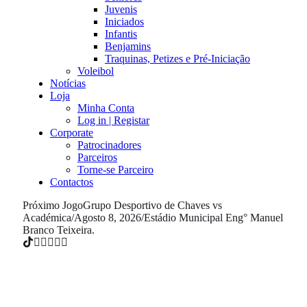
Juvenis
Iniciados
Infantis
Benjamins
Traquinas, Petizes e Pré-Iniciação
Voleibol
Notícias
Loja
Minha Conta
Log in | Registar
Corporate
Patrocinadores
Parceiros
Torne-se Parceiro
Contactos
Próximo Jogo
Grupo Desportivo de Chaves vs
Académica
/
Agosto 8, 2026
/
Estádio Municipal Eng° Manuel
Branco Teixeira.