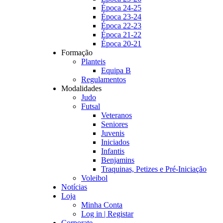
Época 24-25
Época 23-24
Época 22-23
Época 21-22
Época 20-21
Formação
Planteis
Equipa B
Regulamentos
Modalidades
Judo
Futsal
Veteranos
Seniores
Juvenis
Iniciados
Infantis
Benjamins
Traquinas, Petizes e Pré-Iniciação
Voleibol
Notícias
Loja
Minha Conta
Log in | Registar
Corporate