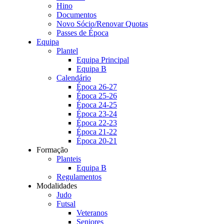
Hino
Documentos
Novo Sócio/Renovar Quotas
Passes de Época
Equipa
Plantel
Equipa Principal
Equipa B
Calendário
Época 26-27
Época 25-26
Época 24-25
Época 23-24
Época 22-23
Época 21-22
Época 20-21
Formação
Planteis
Equipa B
Regulamentos
Modalidades
Judo
Futsal
Veteranos
Seniores