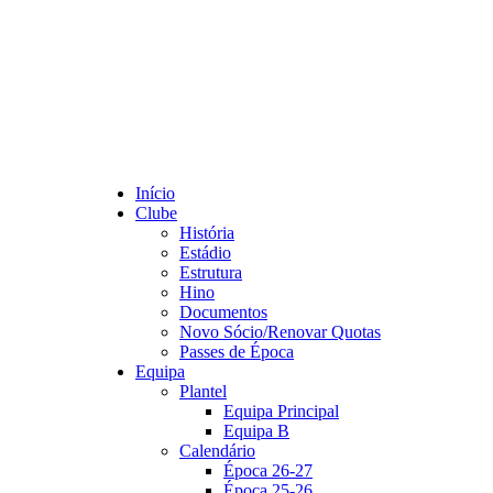
Início
Clube
História
Estádio
Estrutura
Hino
Documentos
Novo Sócio/Renovar Quotas
Passes de Época
Equipa
Plantel
Equipa Principal
Equipa B
Calendário
Época 26-27
Época 25-26