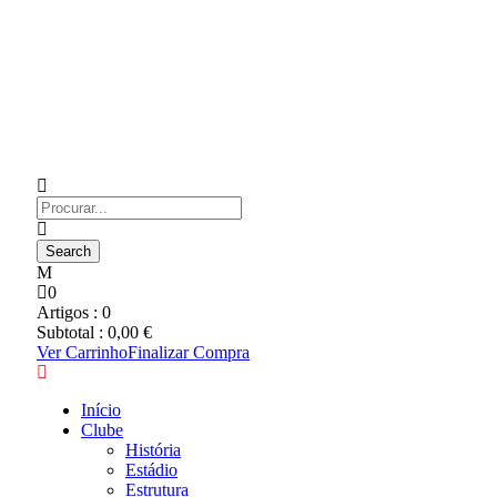
0
Artigos :
0
Subtotal :
0,00
€
Ver Carrinho
Finalizar Compra
Início
Clube
História
Estádio
Estrutura