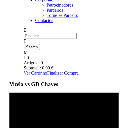
Patrocinadores
Parceiros
Torne-se Parceiro
Contactos
0
Artigos :
0
Subtotal :
0,00
€
Ver Carrinho
Finalizar Compra
Vizela vs GD Chaves