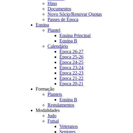
Hino
Documentos
Novo Sócio/Renovar Quotas
Passes de Época
Equipa
Plantel
Equipa Principal
Equipa B
Calendário
Época 26-27
Época 25-26
Época 24-25
Época 23-24
Época 22-23
Época 21-22
Época 20-21
Formação
Planteis
Equipa B
Regulamentos
Modalidades
Judo
Futsal
Veteranos
Seniores