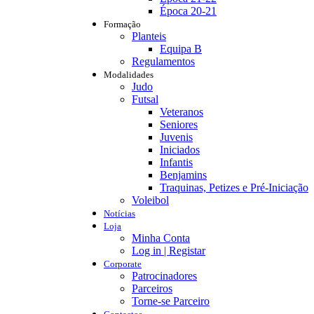
Época 20-21
Formação
Planteis
Equipa B
Regulamentos
Modalidades
Judo
Futsal
Veteranos
Seniores
Juvenis
Iniciados
Infantis
Benjamins
Traquinas, Petizes e Pré-Iniciação
Voleibol
Notícias
Loja
Minha Conta
Log in | Registar
Corporate
Patrocinadores
Parceiros
Torne-se Parceiro