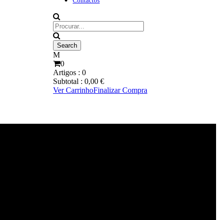
Contactos
0
Artigos :
0
Subtotal :
0,00
€
Ver Carrinho
Finalizar Compra