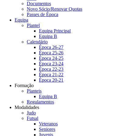
Documentos
Novo Sócio/Renovar Quotas
Passes de Época
Equipa
Plantel
Equipa Principal
Equipa B
Calendário
Época 26-27
Época 25-26
Época 24-25
Época 23-24
Época 22-23
Época 21-22
Época 20-21
Formação
Planteis
Equipa B
Regulamentos
Modalidades
Judo
Futsal
Veteranos
Seniores
Juvenis