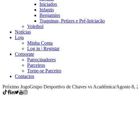
Iniciados
Infantis
Benjamins
Traquinas, Petizes e Pré-Iniciação
Voleibol
Notícias
Loja
Minha Conta
Log in | Registar
Corporate
Patrocinadores
Parceiros
Torne-se Parceiro
Contactos
Próximo Jogo
Grupo Desportivo de Chaves vs Académica
/
Agosto 8, 