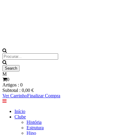
0
Artigos :
0
Subtotal :
0,00
€
Ver Carrinho
Finalizar Compra
Início
Clube
História
Estrutura
Hino