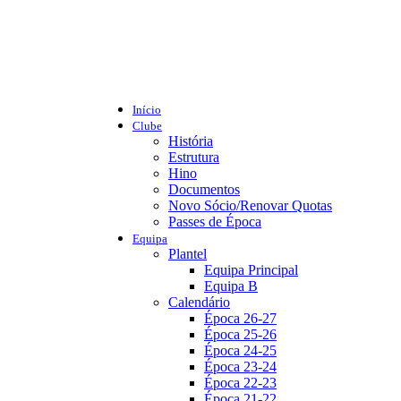
Início
Clube
História
Estrutura
Hino
Documentos
Novo Sócio/Renovar Quotas
Passes de Época
Equipa
Plantel
Equipa Principal
Equipa B
Calendário
Época 26-27
Época 25-26
Época 24-25
Época 23-24
Época 22-23
Época 21-22