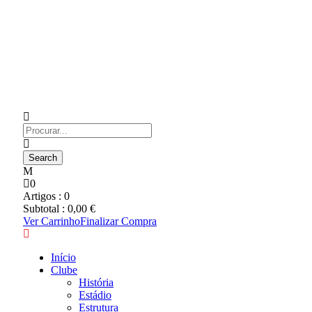
0
Artigos :
0
Subtotal :
0,00
€
Ver Carrinho
Finalizar Compra
Início
Clube
História
Estádio
Estrutura