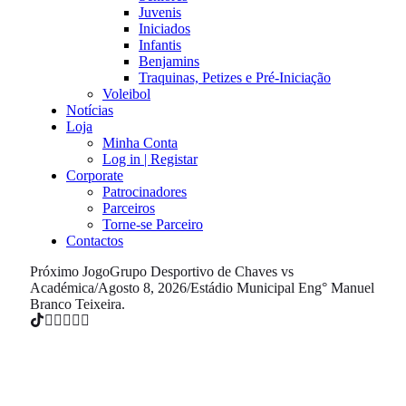
Juvenis
Iniciados
Infantis
Benjamins
Traquinas, Petizes e Pré-Iniciação
Voleibol
Notícias
Loja
Minha Conta
Log in | Registar
Corporate
Patrocinadores
Parceiros
Torne-se Parceiro
Contactos
Próximo Jogo
Grupo Desportivo de Chaves vs
Académica
/
Agosto 8, 2026
/
Estádio Municipal Eng° Manuel
Branco Teixeira.