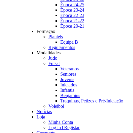
Época 24-25
Época 23-24
Época 22-23
Época 21-22
Época 20-21
Formação
Planteis
Equipa B
Regulamentos
Modalidades
Judo
Futsal
Veteranos
Seniores
Juvenis
Iniciados
Infantis
Benjamins
Traquinas, Petizes e Pré-Iniciação
Voleibol
Notícias
Loja
Minha Conta
Log in | Registar
Corporate