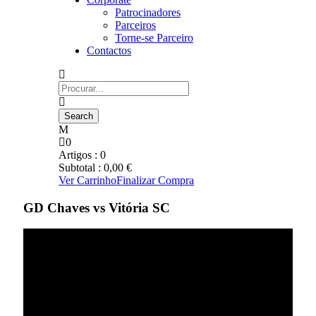
Patrocinadores
Parceiros
Torne-se Parceiro
Contactos
0
Artigos :
0
Subtotal :
0,00
€
Ver Carrinho
Finalizar Compra
GD Chaves vs Vitória SC