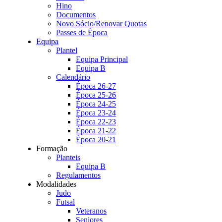
Hino
Documentos
Novo Sócio/Renovar Quotas
Passes de Época
Equipa
Plantel
Equipa Principal
Equipa B
Calendário
Época 26-27
Época 25-26
Época 24-25
Época 23-24
Época 22-23
Época 21-22
Época 20-21
Formação
Planteis
Equipa B
Regulamentos
Modalidades
Judo
Futsal
Veteranos
Seniores