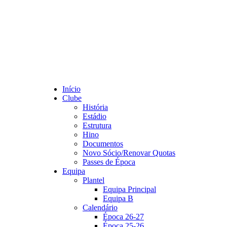
Início
Clube
História
Estádio
Estrutura
Hino
Documentos
Novo Sócio/Renovar Quotas
Passes de Época
Equipa
Plantel
Equipa Principal
Equipa B
Calendário
Época 26-27
Época 25-26