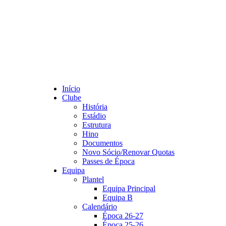
Início
Clube
História
Estádio
Estrutura
Hino
Documentos
Novo Sócio/Renovar Quotas
Passes de Época
Equipa
Plantel
Equipa Principal
Equipa B
Calendário
Época 26-27
Época 25-26