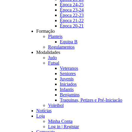
Época 24-25
Época 23-24
Época 22-23
Época 21-22
Época 20-21
Formação
Planteis
Equipa B
Regulamentos
Modalidades
Judo
Futsal
Veteranos
Seniores
Juvenis
Iniciados
Infantis
Benjamins
Traquinas, Petizes e Pré-Iniciação
Voleibol
Notícias
Loja
Minha Conta
Log in | Registar
Corporate