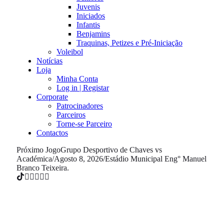
Juvenis
Iniciados
Infantis
Benjamins
Traquinas, Petizes e Pré-Iniciação
Voleibol
Notícias
Loja
Minha Conta
Log in | Registar
Corporate
Patrocinadores
Parceiros
Torne-se Parceiro
Contactos
Próximo Jogo
Grupo Desportivo de Chaves vs
Académica
/
Agosto 8, 2026
/
Estádio Municipal Eng° Manuel
Branco Teixeira.