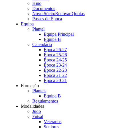
Hino
Documentos
Novo Sócio/Renovar Quotas
Passes de Época
Equipa
Plantel
Equipa Principal
Equipa B
Calendário
Época 26-27
Época 25-26
Época 24-25
Época 23-24
Época 22-23
Época 21-22
Época 20-21
Formação
Planteis
Equipa B
Regulamentos
Modalidades
Judo
Futsal
Veteranos
Seniores