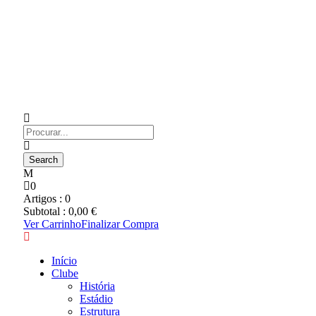
0
Artigos :
0
Subtotal :
0,00
€
Ver Carrinho
Finalizar Compra
Início
Clube
História
Estádio
Estrutura