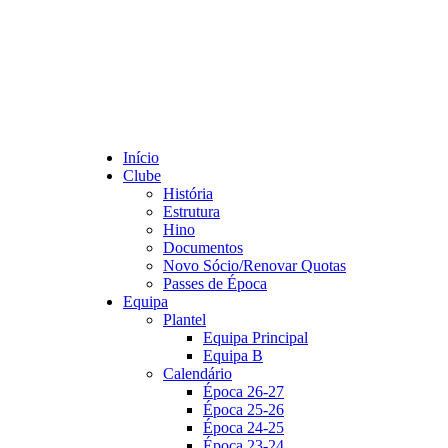
Início
Clube
História
Estrutura
Hino
Documentos
Novo Sócio/Renovar Quotas
Passes de Época
Equipa
Plantel
Equipa Principal
Equipa B
Calendário
Época 26-27
Época 25-26
Época 24-25
Época 23-24