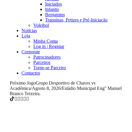
Iniciados
Infantis
Benjamins
Traquinas, Petizes e Pré-Iniciação
Voleibol
Notícias
Loja
Minha Conta
Log in | Registar
Corporate
Patrocinadores
Parceiros
Torne-se Parceiro
Contactos
Próximo Jogo
Grupo Desportivo de Chaves vs
Académica
/
Agosto 8, 2026
/
Estádio Municipal Eng° Manuel
Branco Teixeira.