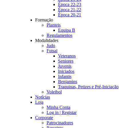
Época 22-23
Época 21-22
Época 20-21
Formação
Planteis
Equipa B
Regulamentos
Modalidades
Judo
Futsal
Veteranos
Seniores
Juvenis
Iniciados
Infantis
Benjamins
Traquinas, Petizes e Pré-Iniciação
Voleibol
Notícias
Loja
Minha Conta
Log in | Registar
Corporate
Patrocinadores
Parceiros