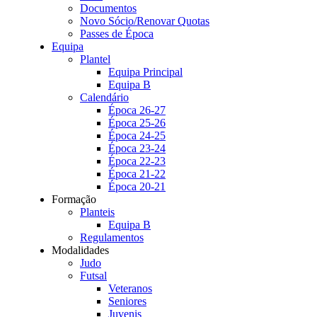
Documentos
Novo Sócio/Renovar Quotas
Passes de Época
Equipa
Plantel
Equipa Principal
Equipa B
Calendário
Época 26-27
Época 25-26
Época 24-25
Época 23-24
Época 22-23
Época 21-22
Época 20-21
Formação
Planteis
Equipa B
Regulamentos
Modalidades
Judo
Futsal
Veteranos
Seniores
Juvenis