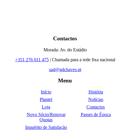
Contactos
Morada: Av. do Estádio
+351 276 011 475
| Chamada para a rede fixa nacional
sad@gdchaves.pt
Menu
Início
História
Plantel
Notícias
Loja
Contactos
Novo Sócio/Renovar
Passes de Época
Quotas
Inquérito de Satisfação