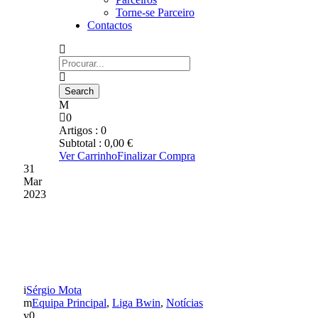
Torne-se Parceiro
Contactos
0
Artigos :
0
Subtotal :
0,00
€
Ver Carrinho
Finalizar Compra
31
Mar
2023
Confere as datas de mais 3
jornadas da Liga Bwin
Sérgio Mota
Equipa Principal
,
Liga Bwin
,
Notícias
0