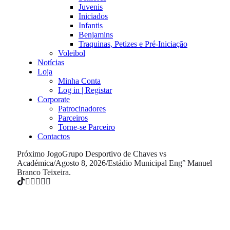
Juvenis
Iniciados
Infantis
Benjamins
Traquinas, Petizes e Pré-Iniciação
Voleibol
Notícias
Loja
Minha Conta
Log in | Registar
Corporate
Patrocinadores
Parceiros
Torne-se Parceiro
Contactos
Próximo Jogo
Grupo Desportivo de Chaves vs
Académica
/
Agosto 8, 2026
/
Estádio Municipal Eng° Manuel
Branco Teixeira.