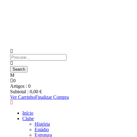
0
Artigos :
0
Subtotal :
0,00
€
Ver Carrinho
Finalizar Compra
Início
Clube
História
Estádio
Estrutura