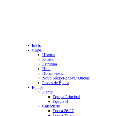
Início
Clube
História
Estádio
Estrutura
Hino
Documentos
Novo Sócio/Renovar Quotas
Passes de Época
Equipa
Plantel
Equipa Principal
Equipa B
Calendário
Época 26-27
Época 25-26