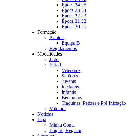
Época 24-25
Época 23-24
Época 22-23
Época 21-22
Época 20-21
Formação
Planteis
Equipa B
Regulamentos
Modalidades
Judo
Futsal
Veteranos
Seniores
Juvenis
Iniciados
Infantis
Benjamins
Traquinas, Petizes e Pré-Iniciação
Voleibol
Notícias
Loja
Minha Conta
Log in | Registar
Corporate