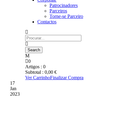
Patrocinadores
Parceiros
Torne-se Parceiro
Contactos
0
Artigos :
0
Subtotal :
0,00
€
Ver Carrinho
Finalizar Compra
17
Jan
2023
DESPORTIVO INICIA
HOJE “OPERAÇÃO
BOAVISTA”