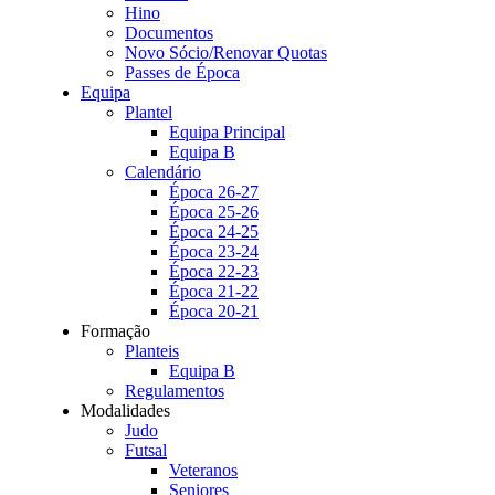
Hino
Documentos
Novo Sócio/Renovar Quotas
Passes de Época
Equipa
Plantel
Equipa Principal
Equipa B
Calendário
Época 26-27
Época 25-26
Época 24-25
Época 23-24
Época 22-23
Época 21-22
Época 20-21
Formação
Planteis
Equipa B
Regulamentos
Modalidades
Judo
Futsal
Veteranos
Seniores