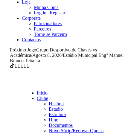
Loja
Minha Conta
Log in | Registar
Corporate
Patrocinadores
Parceiros
Torne-se Parceiro
Contactos
Próximo Jogo
Grupo Desportivo de Chaves vs
Académica
/
Agosto 8, 2026
/
Estádio Municipal Eng° Manuel
Branco Teixeira.
Início
Clube
História
Estádio
Estrutura
Hino
Documentos
Novo Sócio/Renovar Quotas