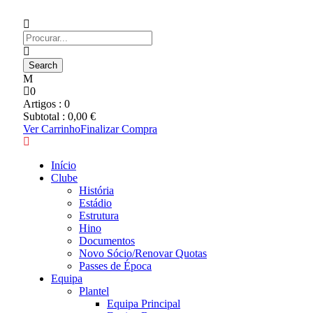
0
Artigos :
0
Subtotal :
0,00
€
Ver Carrinho
Finalizar Compra
Início
Clube
História
Estádio
Estrutura
Hino
Documentos
Novo Sócio/Renovar Quotas
Passes de Época
Equipa
Plantel
Equipa Principal