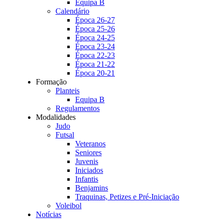
Equipa B
Calendário
Época 26-27
Época 25-26
Época 24-25
Época 23-24
Época 22-23
Época 21-22
Época 20-21
Formação
Planteis
Equipa B
Regulamentos
Modalidades
Judo
Futsal
Veteranos
Seniores
Juvenis
Iniciados
Infantis
Benjamins
Traquinas, Petizes e Pré-Iniciação
Voleibol
Notícias