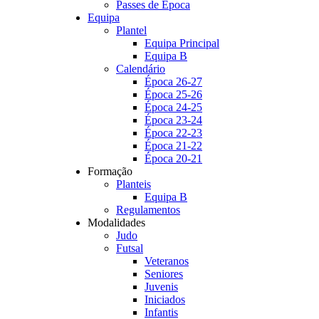
Passes de Época
Equipa
Plantel
Equipa Principal
Equipa B
Calendário
Época 26-27
Época 25-26
Época 24-25
Época 23-24
Época 22-23
Época 21-22
Época 20-21
Formação
Planteis
Equipa B
Regulamentos
Modalidades
Judo
Futsal
Veteranos
Seniores
Juvenis
Iniciados
Infantis