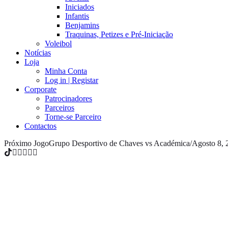
Iniciados
Infantis
Benjamins
Traquinas, Petizes e Pré-Iniciação
Voleibol
Notícias
Loja
Minha Conta
Log in | Registar
Corporate
Patrocinadores
Parceiros
Torne-se Parceiro
Contactos
Próximo Jogo
Grupo Desportivo de Chaves vs Académica
/
Agosto 8, 