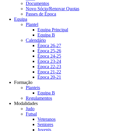
Documentos
Novo Sócio/Renovar Quotas
Passes de Época
Equipa
Plantel
Equipa Principal
Equipa B
Calendário
Época 26-27
Época 25-26
Época 24-25
Época 23-24
Época 22-23
Época 21-22
Época 20-21
Formação
Planteis
Equipa B
Regulamentos
Modalidades
Judo
Futsal
Veteranos
Seniores
Juvenis