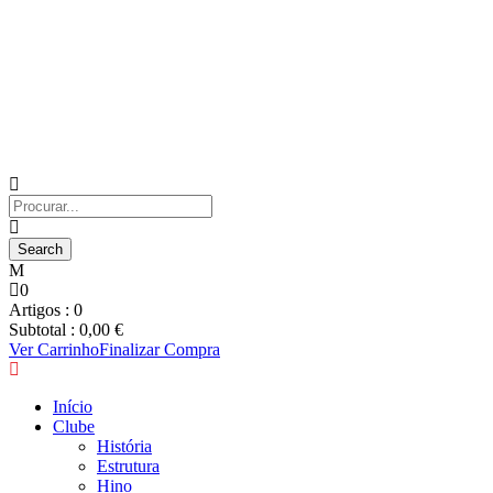
0
Artigos :
0
Subtotal :
0,00
€
Ver Carrinho
Finalizar Compra
Início
Clube
História
Estrutura
Hino