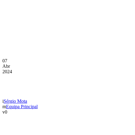
07
Abr
2024
DIA DE JOGO
Sérgio Mota
Equipa Principal
0