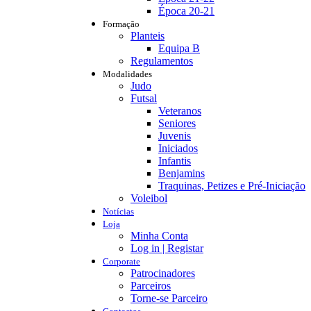
Época 20-21
Formação
Planteis
Equipa B
Regulamentos
Modalidades
Judo
Futsal
Veteranos
Seniores
Juvenis
Iniciados
Infantis
Benjamins
Traquinas, Petizes e Pré-Iniciação
Voleibol
Notícias
Loja
Minha Conta
Log in | Registar
Corporate
Patrocinadores
Parceiros
Torne-se Parceiro