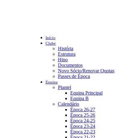
Início
Clube
História
Estrutura
Hino
Documentos
Novo Sócio/Renovar Quotas
Passes de Época
Equipa
Plantel
Equipa Principal
Equipa B
Calendário
Época 26-27
Época 25-26
Época 24-25
Época 23-24
Época 22-23
Época 21-22