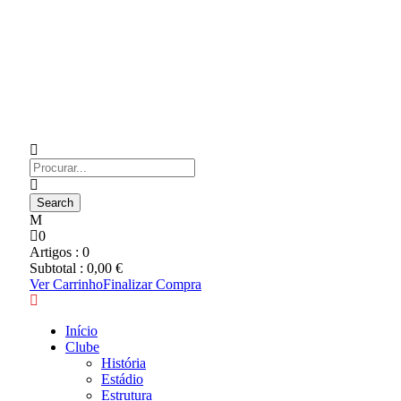
0
Artigos :
0
Subtotal :
0,00
€
Ver Carrinho
Finalizar Compra
Início
Clube
História
Estádio
Estrutura