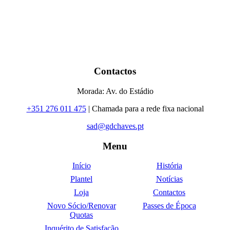
Contactos
Morada: Av. do Estádio
+351 276 011 475
| Chamada para a rede fixa nacional
sad@gdchaves.pt
Menu
Início
História
Plantel
Notícias
Loja
Contactos
Novo Sócio/Renovar
Passes de Época
Quotas
Inquérito de Satisfação