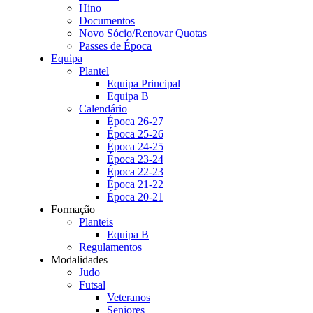
Hino
Documentos
Novo Sócio/Renovar Quotas
Passes de Época
Equipa
Plantel
Equipa Principal
Equipa B
Calendário
Época 26-27
Época 25-26
Época 24-25
Época 23-24
Época 22-23
Época 21-22
Época 20-21
Formação
Planteis
Equipa B
Regulamentos
Modalidades
Judo
Futsal
Veteranos
Seniores