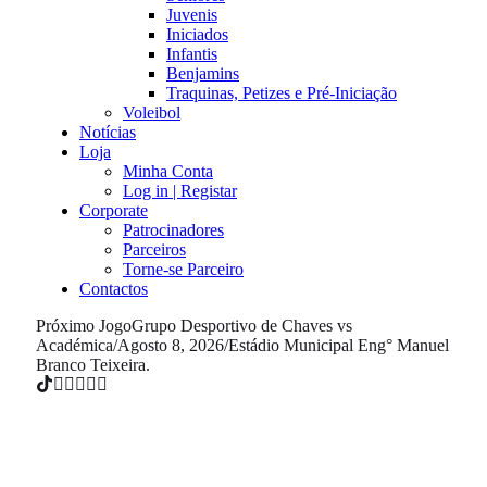
Juvenis
Iniciados
Infantis
Benjamins
Traquinas, Petizes e Pré-Iniciação
Voleibol
Notícias
Loja
Minha Conta
Log in | Registar
Corporate
Patrocinadores
Parceiros
Torne-se Parceiro
Contactos
Próximo Jogo
Grupo Desportivo de Chaves vs
Académica
/
Agosto 8, 2026
/
Estádio Municipal Eng° Manuel
Branco Teixeira.