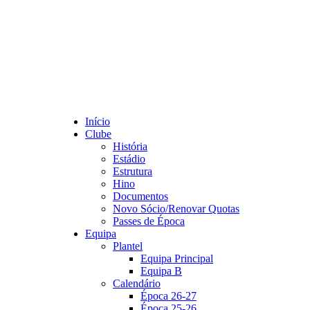
Início
Clube
História
Estádio
Estrutura
Hino
Documentos
Novo Sócio/Renovar Quotas
Passes de Época
Equipa
Plantel
Equipa Principal
Equipa B
Calendário
Época 26-27
Época 25-26