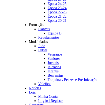
Época 24-25
Época 23-24
Época 22-23
Época 21-22
Época 20-21
Formação
Planteis
Equipa B
Regulamentos
Modalidades
Judo
Futsal
Veteranos
Seniores
Juvenis
Iniciados
Infantis
Benjamins
Traquinas, Petizes e Pré-Iniciação
Voleibol
Notícias
Loja
Minha Conta
Log in | Registar
Corporate