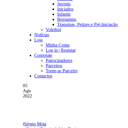
Juvenis
Iniciados
Infantis
Benjamins
Traquinas, Petizes e Pré-Iniciação
Voleibol
Notícias
Loja
Minha Conta
Log in | Registar
Corporate
Patrocinadores
Parceiros
Torne-se Parceiro
Contactos
05
Ago
2022
Emmanuel Pavlis É Refor
Sérgio Mota