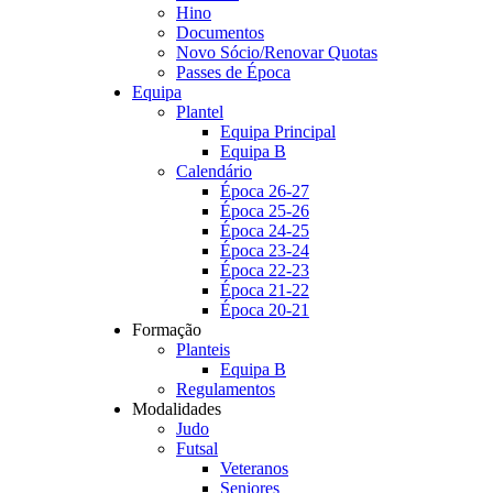
Hino
Documentos
Novo Sócio/Renovar Quotas
Passes de Época
Equipa
Plantel
Equipa Principal
Equipa B
Calendário
Época 26-27
Época 25-26
Época 24-25
Época 23-24
Época 22-23
Época 21-22
Época 20-21
Formação
Planteis
Equipa B
Regulamentos
Modalidades
Judo
Futsal
Veteranos
Seniores