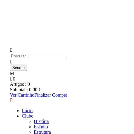
0
Artigos :
0
Subtotal :
0,00
€
Ver Carrinho
Finalizar Compra
Início
Clube
História
Estádio
Estrutura