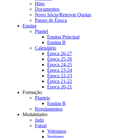
Hino
Documentos
Novo Sócio/Renovar Quotas
Passes de Época
Equipa
Plantel
Equipa Principal
Equipa B
Calendário
Época 26-27
Época 25-26
Época 24-25
Época 23-24
Época 22-23
Época 21-22
Época 20-21
Formação
Planteis
Equipa B
Regulamentos
Modalidades
Judo
Futsal
Veteranos
Seniores