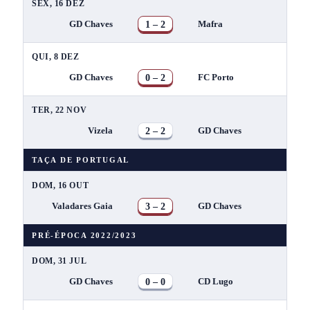
SEX, 16 DEZ
1 – 2
GD Chaves
Mafra
QUI, 8 DEZ
0 – 2
GD Chaves
FC Porto
TER, 22 NOV
2 – 2
Vizela
GD Chaves
TAÇA DE PORTUGAL
DOM, 16 OUT
3 – 2
Valadares Gaia
GD Chaves
PRÉ-ÉPOCA 2022/2023
DOM, 31 JUL
0 – 0
GD Chaves
CD Lugo