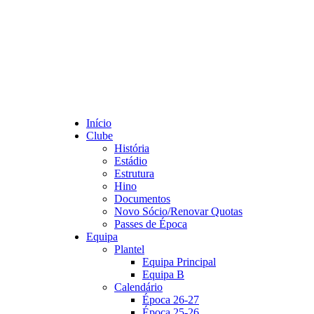
Início
Clube
História
Estádio
Estrutura
Hino
Documentos
Novo Sócio/Renovar Quotas
Passes de Época
Equipa
Plantel
Equipa Principal
Equipa B
Calendário
Época 26-27
Época 25-26