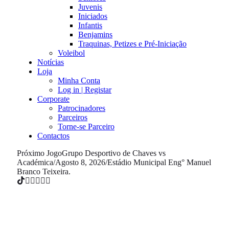
Juvenis
Iniciados
Infantis
Benjamins
Traquinas, Petizes e Pré-Iniciação
Voleibol
Notícias
Loja
Minha Conta
Log in | Registar
Corporate
Patrocinadores
Parceiros
Torne-se Parceiro
Contactos
Próximo Jogo
Grupo Desportivo de Chaves vs
Académica
/
Agosto 8, 2026
/
Estádio Municipal Eng° Manuel
Branco Teixeira.