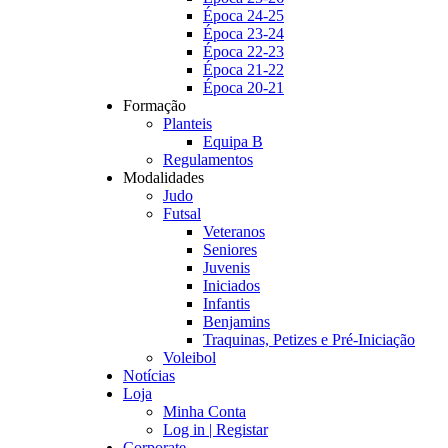
Época 24-25
Época 23-24
Época 22-23
Época 21-22
Época 20-21
Formação
Planteis
Equipa B
Regulamentos
Modalidades
Judo
Futsal
Veteranos
Seniores
Juvenis
Iniciados
Infantis
Benjamins
Traquinas, Petizes e Pré-Iniciação
Voleibol
Notícias
Loja
Minha Conta
Log in | Registar
Corporate