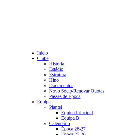
Início
Clube
História
Estádio
Estrutura
Hino
Documentos
Novo Sócio/Renovar Quotas
Passes de Época
Equipa
Plantel
Equipa Principal
Equipa B
Calendário
Época 26-27
Época 25-26