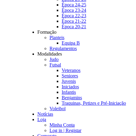
Época 24-25
Época 23-24
Época 22-23
Época 21-22
Época 20-21
Formação
Planteis
Equipa B
Regulamentos
Modalidades
Judo
Futsal
Veteranos
Seniores
Juvenis
Iniciados
Infantis
Benjamins
Traquinas, Petizes e Pré-Iniciação
Voleibol
Notícias
Loja
Minha Conta
Log in | Registar
Corporate