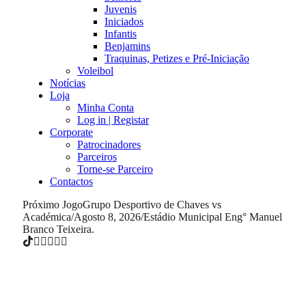
Juvenis
Iniciados
Infantis
Benjamins
Traquinas, Petizes e Pré-Iniciação
Voleibol
Notícias
Loja
Minha Conta
Log in | Registar
Corporate
Patrocinadores
Parceiros
Torne-se Parceiro
Contactos
Próximo Jogo
Grupo Desportivo de Chaves vs
Académica
/
Agosto 8, 2026
/
Estádio Municipal Eng° Manuel
Branco Teixeira.