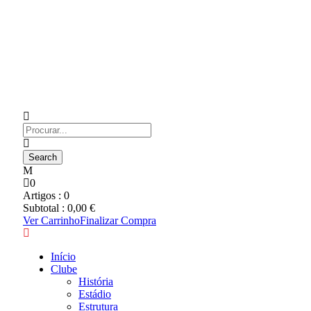
0
Artigos :
0
Subtotal :
0,00
€
Ver Carrinho
Finalizar Compra
Início
Clube
História
Estádio
Estrutura