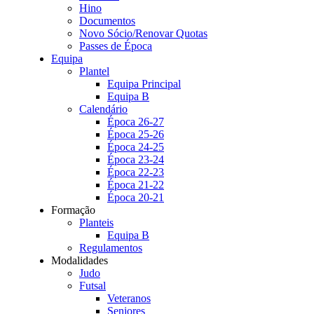
Hino
Documentos
Novo Sócio/Renovar Quotas
Passes de Época
Equipa
Plantel
Equipa Principal
Equipa B
Calendário
Época 26-27
Época 25-26
Época 24-25
Época 23-24
Época 22-23
Época 21-22
Época 20-21
Formação
Planteis
Equipa B
Regulamentos
Modalidades
Judo
Futsal
Veteranos
Seniores