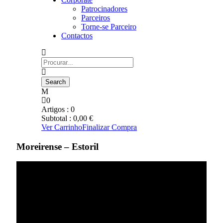
Patrocinadores
Parceiros
Torne-se Parceiro
Contactos
0
Artigos :
0
Subtotal :
0,00
€
Ver Carrinho
Finalizar Compra
Moreirense – Estoril