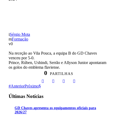
EQUIPA B VENCEU VILA
POUCA (5-0)
Sérgio Mota
Formação
0
Na receção ao Vila Pouca, a equipa B do GD Chaves
venceu por 5-0.
Prince, Rúben, Ushindi, Serrão e Allyson Junior apontaram
os golos do emblema flaviense.
0
PARTILHAS
Anterior
Próximo
Últimas Notícias
GD Chaves apresenta os equipamentos oficiais para
2026/27