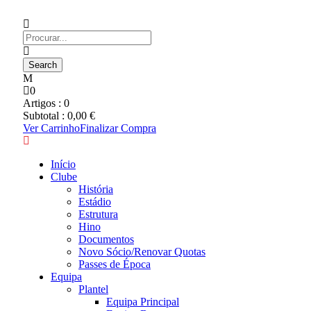
0
Artigos :
0
Subtotal :
0,00
€
Ver Carrinho
Finalizar Compra
Início
Clube
História
Estádio
Estrutura
Hino
Documentos
Novo Sócio/Renovar Quotas
Passes de Época
Equipa
Plantel
Equipa Principal