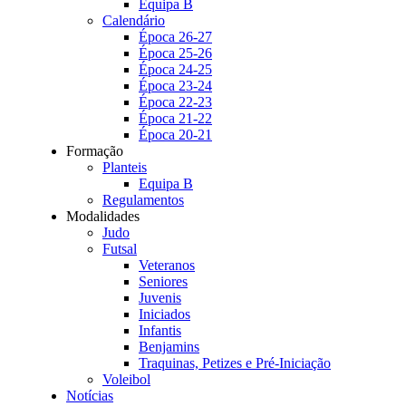
Equipa B
Calendário
Época 26-27
Época 25-26
Época 24-25
Época 23-24
Época 22-23
Época 21-22
Época 20-21
Formação
Planteis
Equipa B
Regulamentos
Modalidades
Judo
Futsal
Veteranos
Seniores
Juvenis
Iniciados
Infantis
Benjamins
Traquinas, Petizes e Pré-Iniciação
Voleibol
Notícias