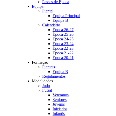
Passes de Época
Equipa
Plantel
Equipa Principal
Equipa B
Calendário
Época 26-27
Época 25-26
Época 24-25
Época 23-24
Época 22-23
Época 21-22
Época 20-21
Formação
Planteis
Equipa B
Regulamentos
Modalidades
Judo
Futsal
Veteranos
Seniores
Juvenis
Iniciados
Infantis