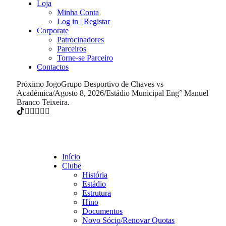
Loja
Minha Conta
Log in | Registar
Corporate
Patrocinadores
Parceiros
Torne-se Parceiro
Contactos
Próximo Jogo
Grupo Desportivo de Chaves vs
Académica
/
Agosto 8, 2026
/
Estádio Municipal Eng° Manuel
Branco Teixeira.
Início
Clube
História
Estádio
Estrutura
Hino
Documentos
Novo Sócio/Renovar Quotas