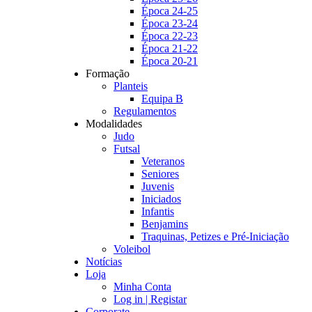
Época 24-25
Época 23-24
Época 22-23
Época 21-22
Época 20-21
Formação
Planteis
Equipa B
Regulamentos
Modalidades
Judo
Futsal
Veteranos
Seniores
Juvenis
Iniciados
Infantis
Benjamins
Traquinas, Petizes e Pré-Iniciação
Voleibol
Notícias
Loja
Minha Conta
Log in | Registar
Corporate