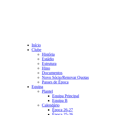
Início
Clube
História
Estádio
Estrutura
Hino
Documentos
Novo Sócio/Renovar Quotas
Passes de Época
Equipa
Plantel
Equipa Principal
Equipa B
Calendário
Época 26-27
Época 25-26