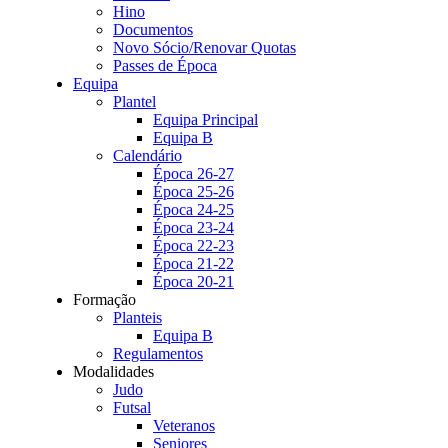
Hino
Documentos
Novo Sócio/Renovar Quotas
Passes de Época
Equipa
Plantel
Equipa Principal
Equipa B
Calendário
Época 26-27
Época 25-26
Época 24-25
Época 23-24
Época 22-23
Época 21-22
Época 20-21
Formação
Planteis
Equipa B
Regulamentos
Modalidades
Judo
Futsal
Veteranos
Seniores