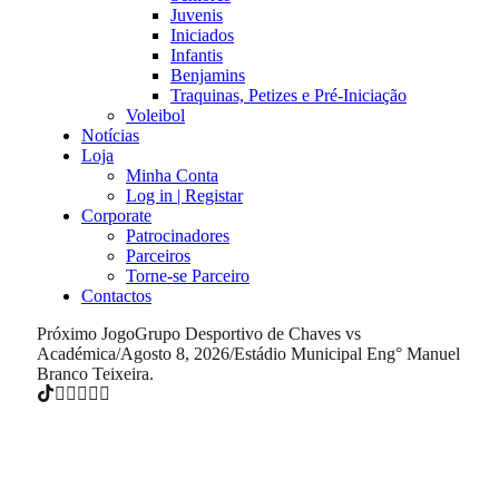
Juvenis
Iniciados
Infantis
Benjamins
Traquinas, Petizes e Pré-Iniciação
Voleibol
Notícias
Loja
Minha Conta
Log in | Registar
Corporate
Patrocinadores
Parceiros
Torne-se Parceiro
Contactos
Próximo Jogo
Grupo Desportivo de Chaves vs
Académica
/
Agosto 8, 2026
/
Estádio Municipal Eng° Manuel
Branco Teixeira.