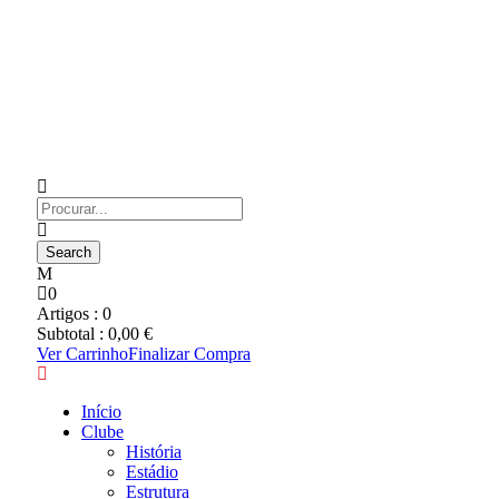
0
Artigos :
0
Subtotal :
0,00
€
Ver Carrinho
Finalizar Compra
Início
Clube
História
Estádio
Estrutura