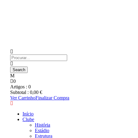
0
Artigos :
0
Subtotal :
0,00
€
Ver Carrinho
Finalizar Compra
Início
Clube
História
Estádio
Estrutura