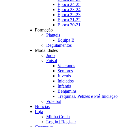
Época 24-25
Época 23-24
Época 22-23
Época 21-22
Época 20-21
Formação
Planteis
Equipa B
Regulamentos
Modalidades
Judo
Futsal
Veteranos
Seniores
Juvenis
Iniciados
Infantis
Benjamins
Traquinas, Petizes e Pré-Iniciação
Voleibol
Notícias
Loja
Minha Conta
Log in | Registar
Corporate