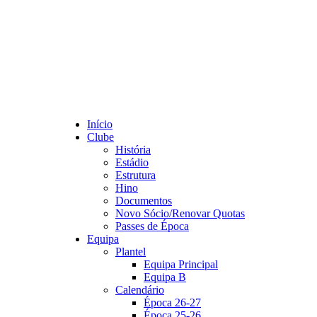
Início
Clube
História
Estádio
Estrutura
Hino
Documentos
Novo Sócio/Renovar Quotas
Passes de Época
Equipa
Plantel
Equipa Principal
Equipa B
Calendário
Época 26-27
Época 25-26