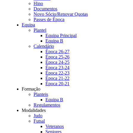
Hino
Documentos
Novo Sócio/Renovar Quotas
Passes de Época
Equipa
Plantel
Equipa Principal
Equipa B
Calendário
Época 26-27
Época 25-26
Época 24-25
Época 23-24
Época 22-23
Época 21-22
Época 20-21
Formação
Planteis
Equipa B
Regulamentos
Modalidades
Judo
Futsal
Veteranos
Seniores