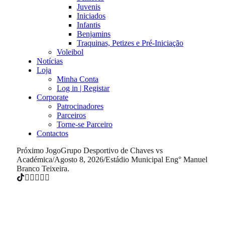
Juvenis
Iniciados
Infantis
Benjamins
Traquinas, Petizes e Pré-Iniciação
Voleibol
Notícias
Loja
Minha Conta
Log in | Registar
Corporate
Patrocinadores
Parceiros
Torne-se Parceiro
Contactos
Próximo Jogo
Grupo Desportivo de Chaves vs
Académica
/
Agosto 8, 2026
/
Estádio Municipal Eng° Manuel
Branco Teixeira.