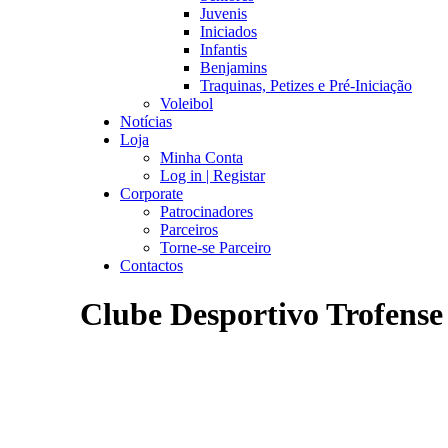
Juvenis
Iniciados
Infantis
Benjamins
Traquinas, Petizes e Pré-Iniciação
Voleibol
Notícias
Loja
Minha Conta
Log in | Registar
Corporate
Patrocinadores
Parceiros
Torne-se Parceiro
Contactos
Clube Desportivo Trofense