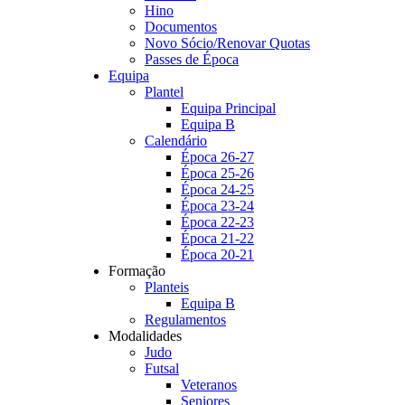
Hino
Documentos
Novo Sócio/Renovar Quotas
Passes de Época
Equipa
Plantel
Equipa Principal
Equipa B
Calendário
Época 26-27
Época 25-26
Época 24-25
Época 23-24
Época 22-23
Época 21-22
Época 20-21
Formação
Planteis
Equipa B
Regulamentos
Modalidades
Judo
Futsal
Veteranos
Seniores